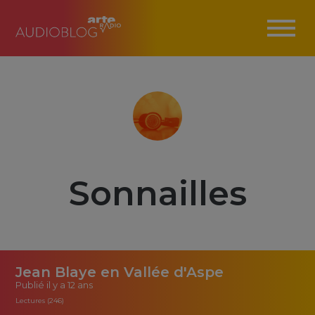
Sonnailles
Jean Blaye en Vallée d'Aspe
Publié
il y a 12 ans
Lectures (246)