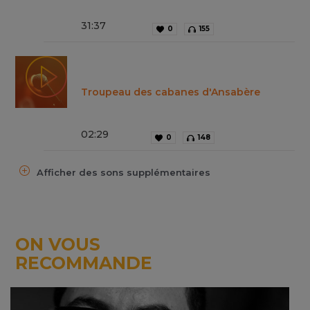
31
:
37
0
155
Troupeau des cabanes d'Ansabère
02
:
29
0
148
Afficher des sons supplémentaires
ON VOUS
RECOMMANDE