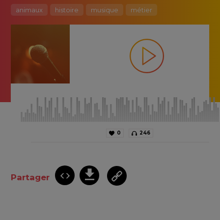
animaux
histoire
musique
métier
0
246
Partager