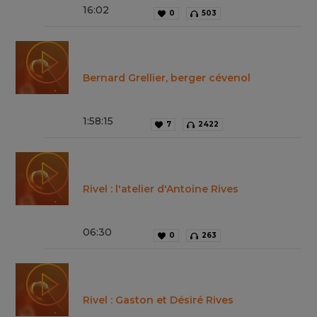
16
:
02
0
503
Bernard Grellier, berger cévenol
1
:
58
:
15
7
2422
Rivel : l'atelier d'Antoine Rives
06
:
30
0
263
Rivel : Gaston et Désiré Rives