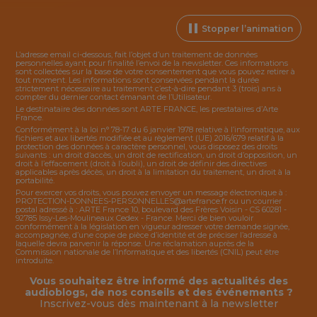
Stopper l’animation
L’adresse email ci-dessous, fait l’objet d’un traitement de données
personnelles ayant pour finalité l’envoi de la
newsletter
. Ces informations
sont collectées sur la base de votre consentement que vous pouvez retirer à
tout moment. Les informations sont conservées pendant la durée
strictement nécessaire au traitement c’est-à-dire pendant 3 (trois) ans à
compter du dernier contact émanant de l’Utilisateur.
Le destinataire des données sont ARTE FRANCE, les prestataires d’Arte
France.
Conformément à la loi n° 78-17 du 6 janvier 1978 relative à l’informatique, aux
fichiers et aux libertés modifiée et au règlement (UE) 2016/679 relatif à la
protection des données à caractère personnel, vous disposez des droits
suivants : un droit d’accès, un droit de rectification, un droit d’opposition, un
droit à l’effacement (droit à l’oubli), un droit de définir des directives
applicables après décès, un droit à la limitation du traitement, un droit à la
portabilité.
Pour exercer vos droits, vous pouvez envoyer un message électronique à :
PROTECTION-DONNEES-PERSONNELLES@artefrance.fr
ou un courrier
postal adressé à : ARTE France 10, boulevard des Frères Voisin - CS 60281 -
92785 Issy-Les-Moulineaux Cedex - France. Merci de bien vouloir
conformément à la législation en vigueur adresser votre demande signée,
accompagnée, d’une copie de pièce d’identité et de préciser l’adresse à
laquelle devra parvenir la réponse. Une réclamation auprès de la
Commission nationale de l’Informatique et des libertés (CNIL) peut être
introduite.
Vous souhaitez être informé des actualités des
audioblogs, de nos conseils et des événements ?
Inscrivez-vous dès maintenant à la
newsletter