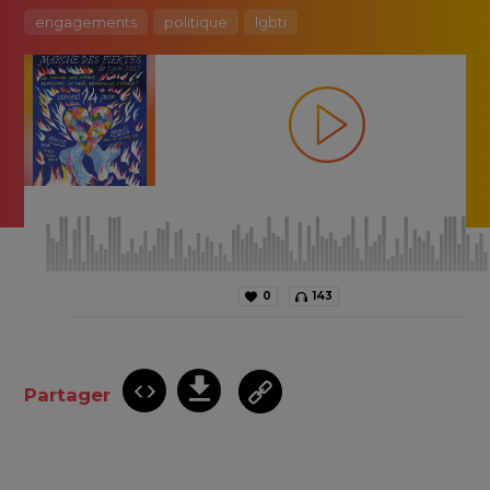
engagements
politique
lgbti
0
143
Partager