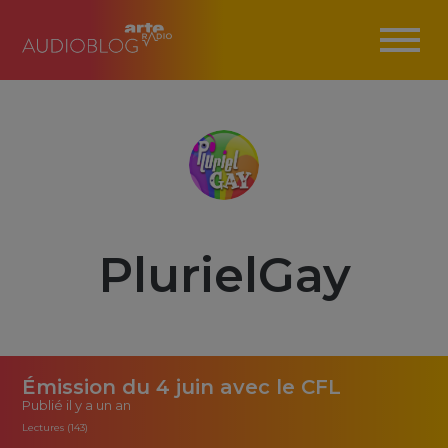
PlurielGay
Émission du 4 juin avec le CFL
Publié
il y a un an
Lectures (143)