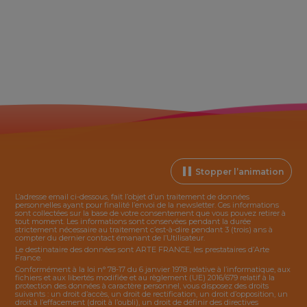
Stopper l’animation
L’adresse email ci-dessous, fait l’objet d’un traitement de données
personnelles ayant pour finalité l’envoi de la
newsletter
. Ces informations
sont collectées sur la base de votre consentement que vous pouvez retirer à
tout moment. Les informations sont conservées pendant la durée
strictement nécessaire au traitement c’est-à-dire pendant 3 (trois) ans à
compter du dernier contact émanant de l’Utilisateur.
Le destinataire des données sont ARTE FRANCE, les prestataires d’Arte
France.
Conformément à la loi n° 78-17 du 6 janvier 1978 relative à l’informatique, aux
fichiers et aux libertés modifiée et au règlement (UE) 2016/679 relatif à la
protection des données à caractère personnel, vous disposez des droits
suivants : un droit d’accès, un droit de rectification, un droit d’opposition, un
droit à l’effacement (droit à l’oubli), un droit de définir des directives