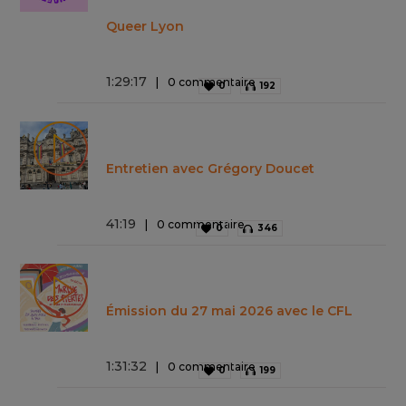
Queer Lyon
1
:
29
:
17
0 commentaire
0
192
Entretien avec Grégory Doucet
41
:
19
0 commentaire
0
346
Émission du 27 mai 2026 avec le CFL
1
:
31
:
32
0 commentaire
0
199