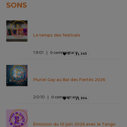
SONS
Le temps des festivals
1
:
9
:
01
0 commentaire
0
243
Pluriel Gay au Bal des Fiertés 2026
2
:
0
:
10
0 commentaire
0
304
Émission du 10 juin 2026 avec le Tango