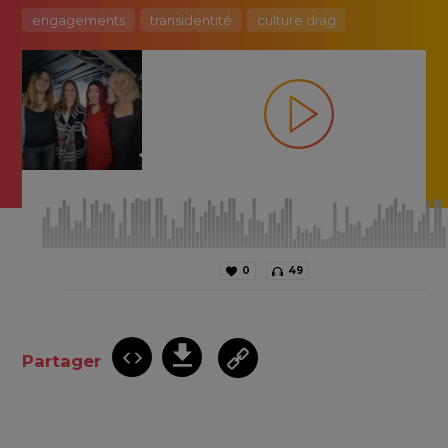
engagements
transidentité
culture drag
0
49
Partager