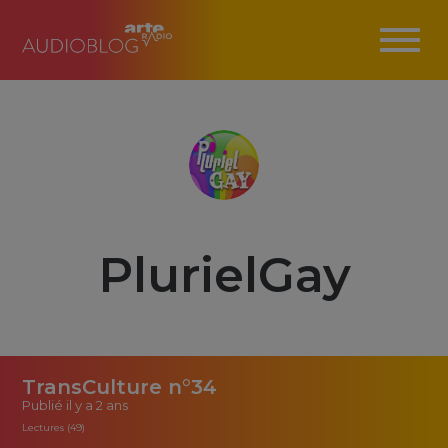
PlurielGay
TransCulture n°34
Publié
il y a 2 ans
Lectures (49)