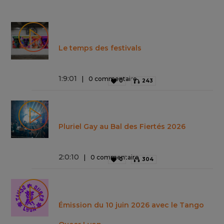
Le temps des festivals
1
:
9
:
01
0 commentaire
0
243
Pluriel Gay au Bal des Fiertés 2026
2
:
0
:
10
0 commentaire
0
304
Émission du 10 juin 2026 avec le Tango