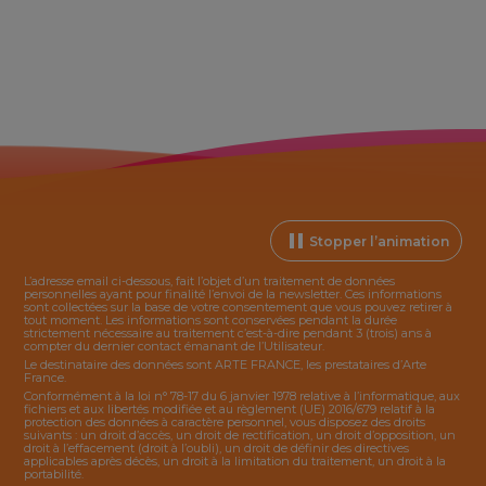
Stopper l’animation
L’adresse email ci-dessous, fait l’objet d’un traitement de données
personnelles ayant pour finalité l’envoi de la
newsletter
. Ces informations
sont collectées sur la base de votre consentement que vous pouvez retirer à
tout moment. Les informations sont conservées pendant la durée
strictement nécessaire au traitement c’est-à-dire pendant 3 (trois) ans à
compter du dernier contact émanant de l’Utilisateur.
Le destinataire des données sont ARTE FRANCE, les prestataires d’Arte
France.
Conformément à la loi n° 78-17 du 6 janvier 1978 relative à l’informatique, aux
fichiers et aux libertés modifiée et au règlement (UE) 2016/679 relatif à la
protection des données à caractère personnel, vous disposez des droits
suivants : un droit d’accès, un droit de rectification, un droit d’opposition, un
droit à l’effacement (droit à l’oubli), un droit de définir des directives
applicables après décès, un droit à la limitation du traitement, un droit à la
portabilité.