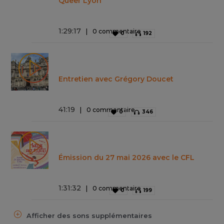
Queer Lyon
1
:
29
:
17
0 commentaire
0
192
Entretien avec Grégory Doucet
41
:
19
0 commentaire
0
346
Émission du 27 mai 2026 avec le CFL
1
:
31
:
32
0 commentaire
0
199
Afficher des sons supplémentaires