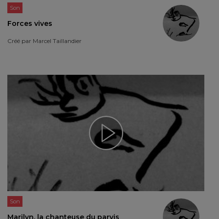
Son
Forces vives
Créé par
Marcel Taillandier
Son
Marilyn, la chanteuse du parvis