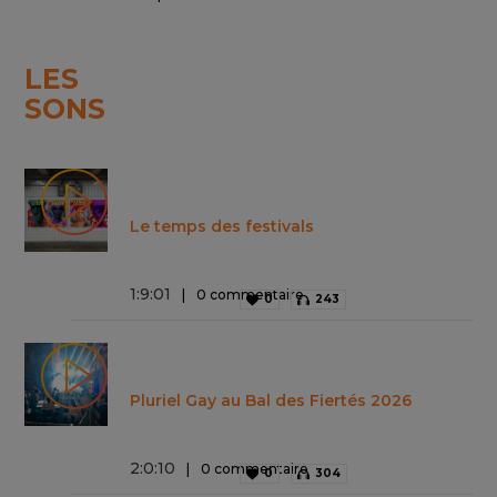
LES
SONS
Le temps des festivals
1
:
9
:
01
0 commentaire
0
243
Pluriel Gay au Bal des Fiertés 2026
2
:
0
:
10
0 commentaire
0
304