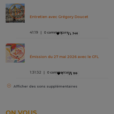
Entretien avec Grégory Doucet
41
:
19
0 commentaire
0
346
Émission du 27 mai 2026 avec le CFL
1
:
31
:
32
0 commentaire
0
199
Afficher des sons supplémentaires
ON VOUS