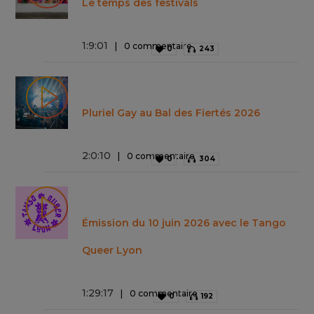
Le temps des festivals
1
:
9
:
01
0 commentaire
0
243
Pluriel Gay au Bal des Fiertés 2026
2
:
0
:
10
0 commentaire
0
304
Émission du 10 juin 2026 avec le Tango
Queer Lyon
1
:
29
:
17
0 commentaire
0
192