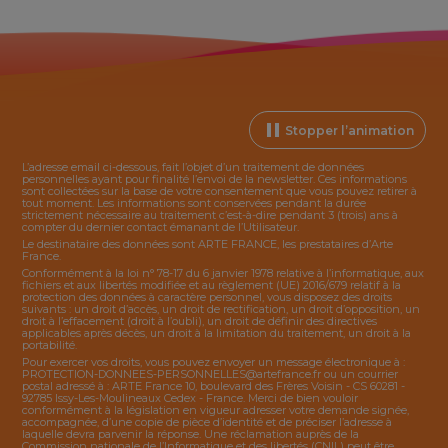
Stopper l’animation
L’adresse email ci-dessous, fait l’objet d’un traitement de données
personnelles ayant pour finalité l’envoi de la
newsletter
. Ces informations
sont collectées sur la base de votre consentement que vous pouvez retirer à
tout moment. Les informations sont conservées pendant la durée
strictement nécessaire au traitement c’est-à-dire pendant 3 (trois) ans à
compter du dernier contact émanant de l’Utilisateur.
Le destinataire des données sont ARTE FRANCE, les prestataires d’Arte
France.
Conformément à la loi n° 78-17 du 6 janvier 1978 relative à l’informatique, aux
fichiers et aux libertés modifiée et au règlement (UE) 2016/679 relatif à la
protection des données à caractère personnel, vous disposez des droits
suivants : un droit d’accès, un droit de rectification, un droit d’opposition, un
droit à l’effacement (droit à l’oubli), un droit de définir des directives
applicables après décès, un droit à la limitation du traitement, un droit à la
portabilité.
Pour exercer vos droits, vous pouvez envoyer un message électronique à :
PROTECTION-DONNEES-PERSONNELLES@artefrance.fr
ou un courrier
postal adressé à : ARTE France 10, boulevard des Frères Voisin - CS 60281 -
92785 Issy-Les-Moulineaux Cedex - France. Merci de bien vouloir
conformément à la législation en vigueur adresser votre demande signée,
accompagnée, d’une copie de pièce d’identité et de préciser l’adresse à
laquelle devra parvenir la réponse. Une réclamation auprès de la
Commission nationale de l’Informatique et des libertés (CNIL) peut être