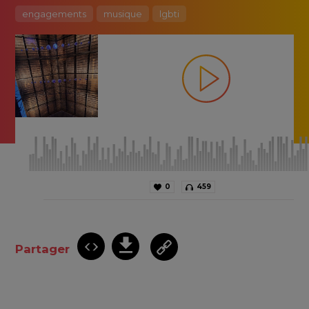
engagements
musique
lgbti
0
459
Partager