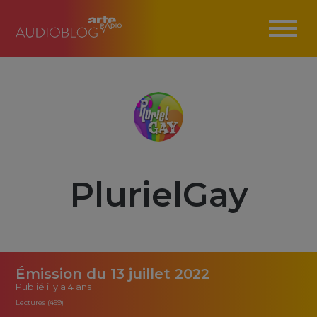
PlurielGay
Émission du 13 juillet 2022
Publié
il y a 4 ans
Lectures (459)