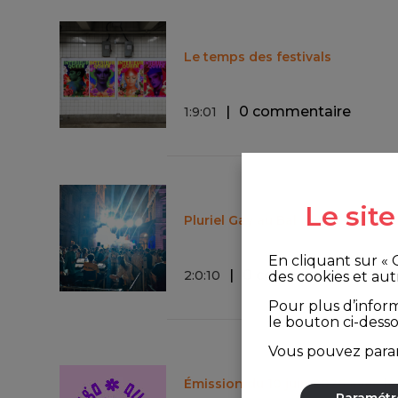
Le temps des festivals
0 commentaire
1
:
9
:
01
Le sit
Pluriel Gay au Bal des Fiertés 20
En cliquant sur «
0 commentaire
2
:
0
:
10
des cookies et aut
Pour plus d’infor
le bouton ci-dess
Vous pouvez param
Émission du 10 juin 2026 avec l
Paramétr