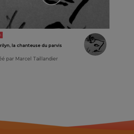
n
ilyn, la chanteuse du parvis
éé par
Marcel Taillandier