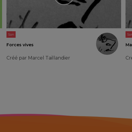
Son
So
Forces vives
Mar
Créé par
Marcel Taillandier
Cr