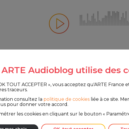
e ARTE Audioblog utilise des c
26
 OK TOUT ACCEPTER », vous acceptez qu'ARTE France et le
res traceurs.
mation consultez la
politique de cookies
liée à ce site.
Merc
ous pour donner votre accord.
étrer les cookies en cliquant sur le bouton « Paramétre
e Tango Queer
er mes choix
OK, tout accepter
Tou