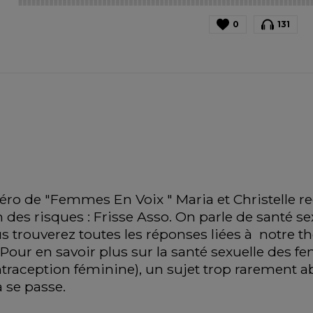
0
131
ro de "Femmes En Voix " Maria et Christelle r
 des risques : Frisse Asso. On parle de santé sex
s trouverez toutes les réponses liées à  notre thè
 Pour en savoir plus sur la santé sexuelle des f
traception féminine), un sujet trop rarement abo
a se passe.