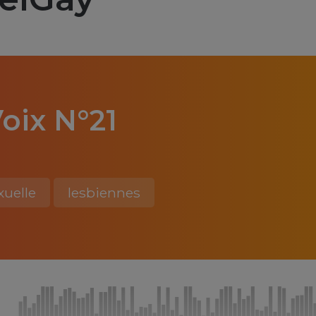
oix N°21
xuelle
lesbiennes