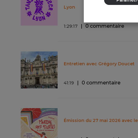
Lyon
0 commentaire
1
:
29
:
17
Entretien avec Grégory Doucet
0 commentaire
41
:
19
Émission du 27 mai 2026 avec l