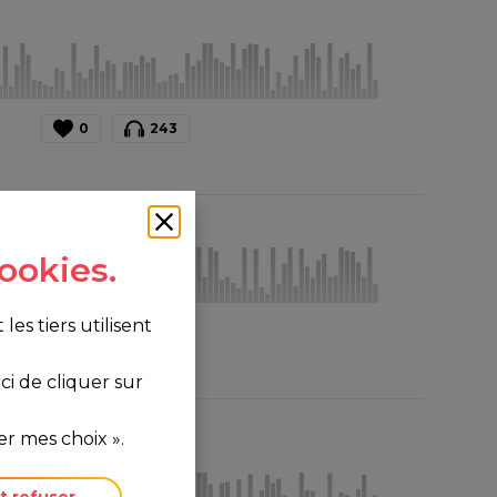
0
243
ookies.
s tiers utilisent
0
304
i de cliquer sur
r mes choix ».
t refuser