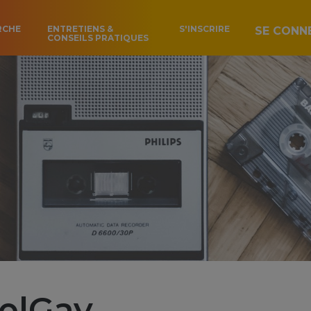
RCHE
ENTRETIENS &
S'INSCRIRE
SE CONN
CONSEILS PRATIQUES
ielGay