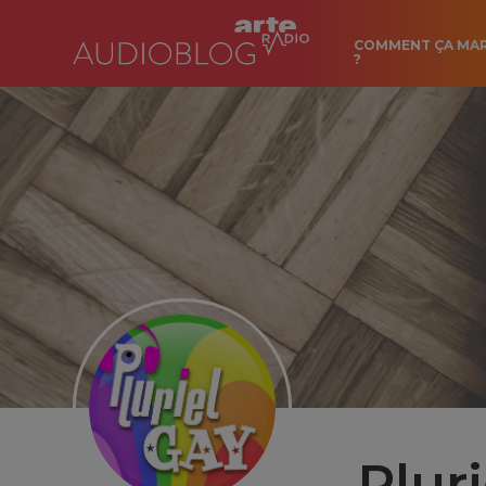
COMMENT ÇA MA
?
Plur