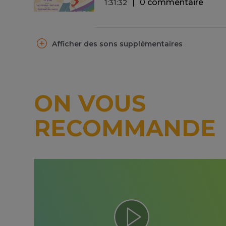
0 commentaire
1
:
31
:
32
Afficher des sons supplémentaires
ON VOUS
RECOMMANDE