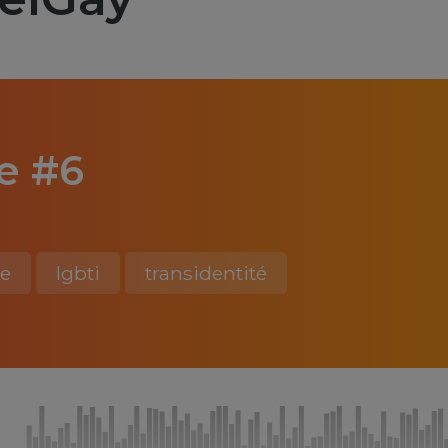
e #6
re
lgbti
transidentité