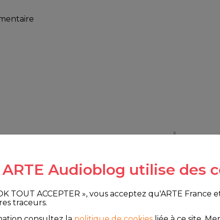
mmentaire
e ARTE Audioblog utilise des c
 OK TOUT ACCEPTER », vous acceptez qu'ARTE France et le
res traceurs.
mation consultez la
politique de cookies
liée à ce site.
Merc