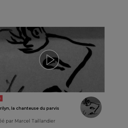
n
ilyn, la chanteuse du parvis
éé par
Marcel Taillandier