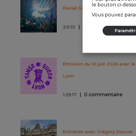
le bouton ci-dess
Pluriel Gay au Bal des Fiertés 20
Vous pouvez param
0 commentaire
2
:
0
:
10
Paramétr
Émission du 10 juin 2026 avec l
Lyon
0 commentaire
1
:
29
:
17
Entretien avec Grégory Doucet