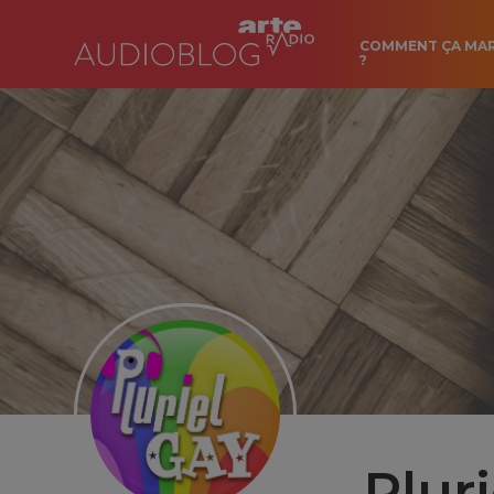
COMMENT ÇA MA
?
Plur