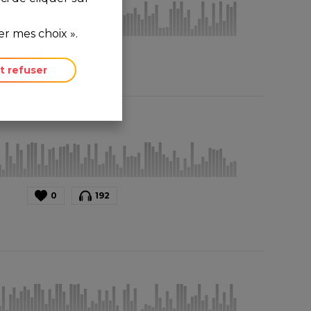
r mes choix ».
0
304
t refuser
0
192