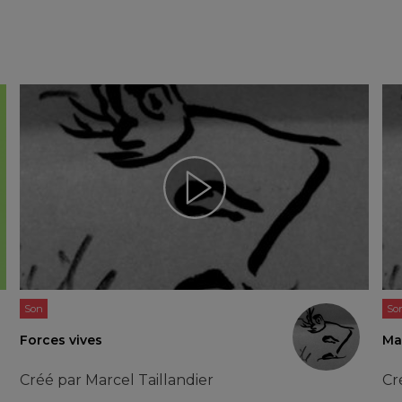
Son
So
Forces vives
Mar
Créé par
Marcel Taillandier
Cr