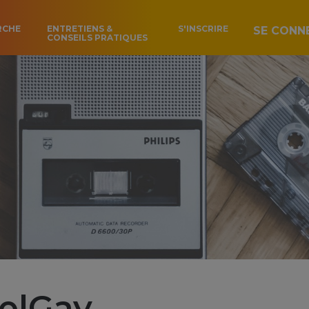
RCHE
ENTRETIENS &
S'INSCRIRE
SE CONN
CONSEILS PRATIQUES
ielGay