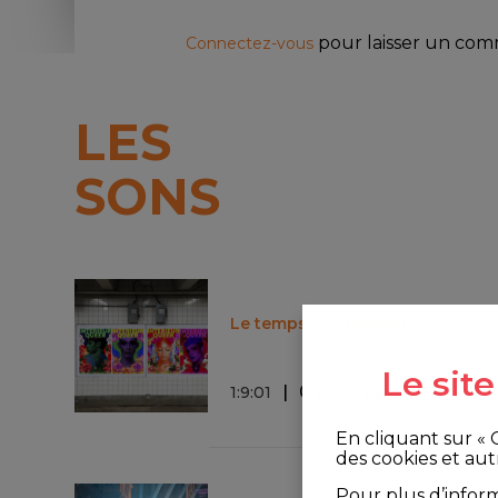
pour laisser un co
Connectez-vous
LES
SONS
Le temps des festivals
Le sit
0 commentaire
1
:
9
:
01
En cliquant sur «
des cookies et aut
Pour plus d’infor