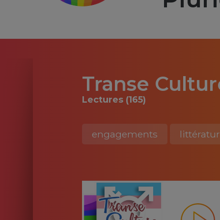
Transe Cultur
Lectures (165)
engagements
littératu