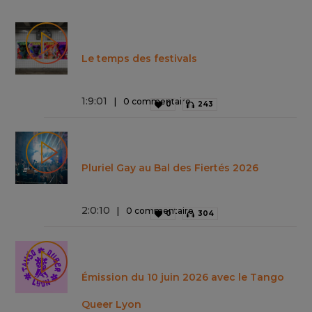
Le temps des festivals
1
:
9
:
01
0 commentaire
0
243
Pluriel Gay au Bal des Fiertés 2026
2
:
0
:
10
0 commentaire
0
304
Émission du 10 juin 2026 avec le Tango
Queer Lyon