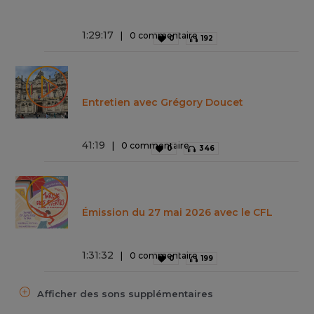
1
:
29
:
17
0 commentaire
0
192
Entretien avec Grégory Doucet
41
:
19
0 commentaire
0
346
Émission du 27 mai 2026 avec le CFL
1
:
31
:
32
0 commentaire
0
199
Afficher des sons supplémentaires