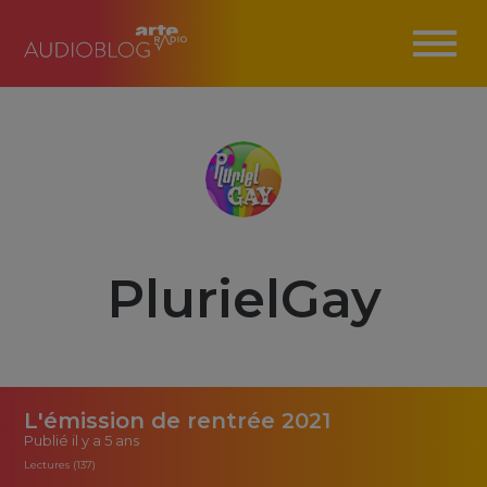
PlurielGay
L'émission de rentrée 2021
Publié
il y a 5 ans
Lectures (137)