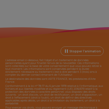
Stopper l’animation
L’adresse email ci-dessous, fait l’objet d’un traitement de données
personnelles ayant pour finalité l’envoi de la
newsletter
. Ces informations
sont collectées sur la base de votre consentement que vous pouvez retirer à
tout moment. Les informations sont conservées pendant la durée
strictement nécessaire au traitement c’est-à-dire pendant 3 (trois) ans à
compter du dernier contact émanant de l’Utilisateur.
Le destinataire des données sont ARTE FRANCE, les prestataires d’Arte
France.
Conformément à la loi n° 78-17 du 6 janvier 1978 relative à l’informatique, aux
fichiers et aux libertés modifiée et au règlement (UE) 2016/679 relatif à la
protection des données à caractère personnel, vous disposez des droits
suivants : un droit d’accès, un droit de rectification, un droit d’opposition, un
droit à l’effacement (droit à l’oubli), un droit de définir des directives
applicables après décès, un droit à la limitation du traitement, un droit à la
portabilité.
Pour exercer vos droits, vous pouvez envoyer un message électronique à :