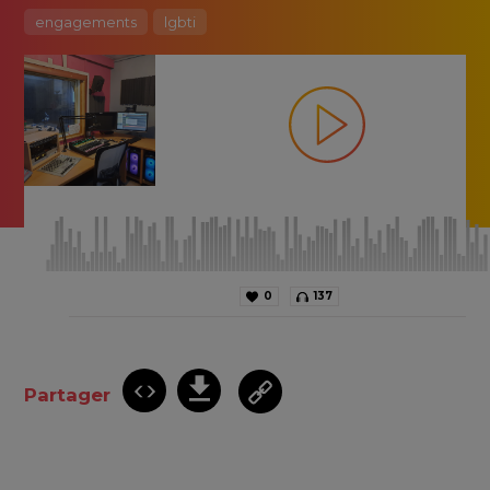
engagements
lgbti
0
137
Partager