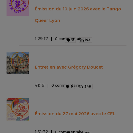
Émission du 10 juin 2026 avec le Tango
Queer Lyon
1
:
29
:
17
0 commentaire
0
192
Entretien avec Grégory Doucet
41
:
19
0 commentaire
0
346
Émission du 27 mai 2026 avec le CFL
1
:
31
:
32
0 commentaire