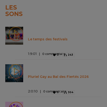
LES
SONS
Le temps des festivals
1
:
9
:
01
0 commentaire
0
243
Pluriel Gay au Bal des Fiertés 2026
2
:
0
:
10
0 commentaire
0
304