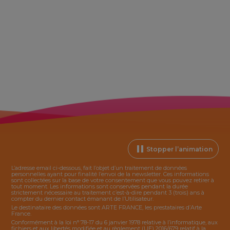
Stopper l’animation
L’adresse email ci-dessous, fait l’objet d’un traitement de données
personnelles ayant pour finalité l’envoi de la
newsletter
. Ces informations
sont collectées sur la base de votre consentement que vous pouvez retirer à
tout moment. Les informations sont conservées pendant la durée
strictement nécessaire au traitement c’est-à-dire pendant 3 (trois) ans à
compter du dernier contact émanant de l’Utilisateur.
Le destinataire des données sont ARTE FRANCE, les prestataires d’Arte
France.
Conformément à la loi n° 78-17 du 6 janvier 1978 relative à l’informatique, aux
fichiers et aux libertés modifiée et au règlement (UE) 2016/679 relatif à la