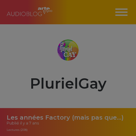
PlurielGay
Les années Factory (mais pas que...)
Publié
il y a 7 ans
Lectures (208)