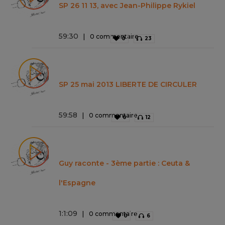
SP 26 11 13, avec Jean-Philippe Rykiel
59
:
30
0 commentaire
0
23
SP 25 mai 2013 LIBERTE DE CIRCULER
59
:
58
0 commentaire
0
12
Guy raconte - 3ème partie : Ceuta &
l'Espagne
1
:
1
:
09
0 commentaire
0
6