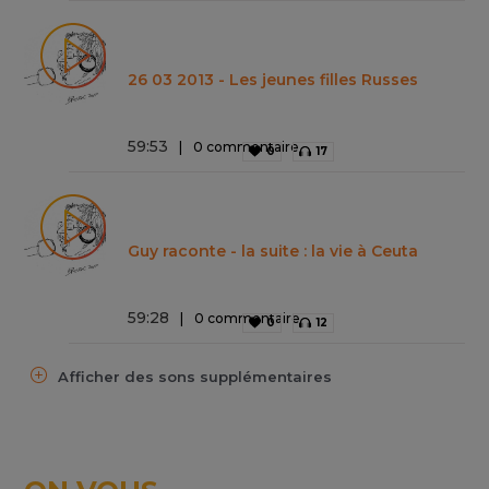
26 03 2013 - Les jeunes filles Russes
59
:
53
0 commentaire
0
17
Guy raconte - la suite : la vie à Ceuta
59
:
28
0 commentaire
0
12
Afficher des sons supplémentaires