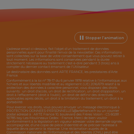
Stopper l’animation
L’adresse email ci-dessous, fait l’objet d’un traitement de données
personnelles ayant pour finalité l’envoi de la
newsletter
. Ces informations
sont collectées sur la base de votre consentement que vous pouvez retirer à
tout moment. Les informations sont conservées pendant la durée
strictement nécessaire au traitement c’est-à-dire pendant 3 (trois) ans à
compter du dernier contact émanant de l’Utilisateur.
Le destinataire des données sont ARTE FRANCE, les prestataires d’Arte
France.
Conformément à la loi n° 78-17 du 6 janvier 1978 relative à l’informatique, aux
fichiers et aux libertés modifiée et au règlement (UE) 2016/679 relatif à la
protection des données à caractère personnel, vous disposez des droits
suivants : un droit d’accès, un droit de rectification, un droit d’opposition, un
droit à l’effacement (droit à l’oubli), un droit de définir des directives
applicables après décès, un droit à la limitation du traitement, un droit à la
portabilité.
Pour exercer vos droits, vous pouvez envoyer un message électronique à :
PROTECTION-DONNEES-PERSONNELLES@artefrance.fr
ou un courrier
postal adressé à : ARTE France 10, boulevard des Frères Voisin - CS 60281 -
92785 Issy-Les-Moulineaux Cedex - France. Merci de bien vouloir
conformément à la législation en vigueur adresser votre demande signée,
accompagnée, d’une copie de pièce d’identité et de préciser l’adresse à
laquelle devra parvenir la réponse. Une réclamation auprès de la
Commission nationale de l’Informatique et des libertés (CNIL) peut être