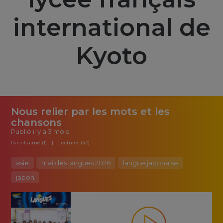
international de
Kyoto
Nous relier par les mots et les
chansons
Publié
il y a 3 mois
Ils ont aimé (1)
Lectures (42)
asie
mai des langues 2026
langue japonaise
japon