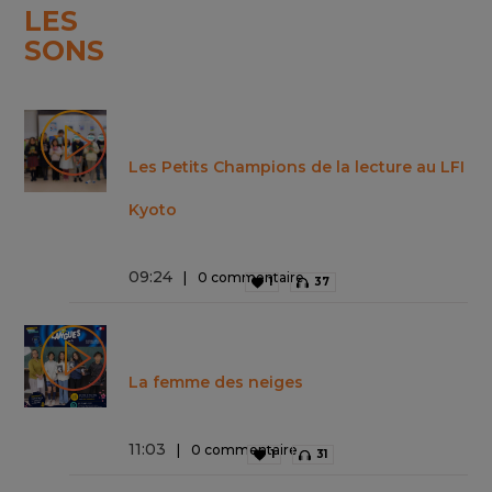
LES
SONS
Les Petits Champions de la lecture au LFI
Kyoto
09
:
24
0 commentaire
1
37
La femme des neiges
11
:
03
0 commentaire
1
31