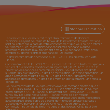
Stopper l’animation
L’adresse email ci-dessous, fait l’objet d’un traitement de données
personnelles ayant pour finalité l’envoi de la
newsletter
. Ces informations
sont collectées sur la base de votre consentement que vous pouvez retirer à
tout moment. Les informations sont conservées pendant la durée
strictement nécessaire au traitement c’est-à-dire pendant 3 (trois) ans à
compter du dernier contact émanant de l’Utilisateur.
Le destinataire des données sont ARTE FRANCE, les prestataires d’Arte
France.
Conformément à la loi n° 78-17 du 6 janvier 1978 relative à l’informatique, aux
fichiers et aux libertés modifiée et au règlement (UE) 2016/679 relatif à la
protection des données à caractère personnel, vous disposez des droits
suivants : un droit d’accès, un droit de rectification, un droit d’opposition, un
droit à l’effacement (droit à l’oubli), un droit de définir des directives
applicables après décès, un droit à la limitation du traitement, un droit à la
portabilité.
Pour exercer vos droits, vous pouvez envoyer un message électronique à :
PROTECTION-DONNEES-PERSONNELLES@artefrance.fr
ou un courrier
postal adressé à : ARTE France 10, boulevard des Frères Voisin - CS 60281 -
92785 Issy-Les-Moulineaux Cedex - France. Merci de bien vouloir
conformément à la législation en vigueur adresser votre demande signée,
accompagnée, d’une copie de pièce d’identité et de préciser l’adresse à
laquelle devra parvenir la réponse. Une réclamation auprès de la
Commission nationale de l’Informatique et des libertés (CNIL) peut être
introduite.