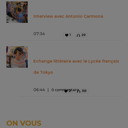
Interview avec Antonio Carmona
07
:
34
1
20
Echange littéraire avec le Lycée français
de Tokyo
06
:
44
0 commentaire
2
313
ON VOUS