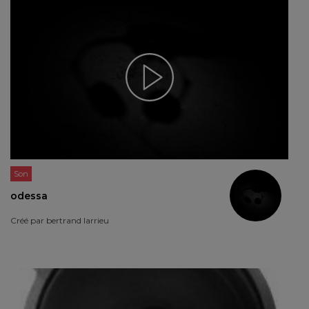
Son
odessa
Créé par
bertrand larrieu