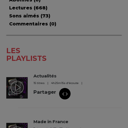
Lectures (
668
)
Sons aimés (
73
)
Commentaires (
0
)
LES
PLAYLISTS
Actualités
15 titres
4
h
25
m
15
s
d'écoute
Partager
Made in France