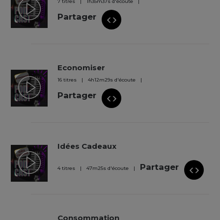
7 titres
1
h
35
m
37
s
d'écoute
Partager
Economiser
16 titres
4
h
12
m
29
s
d'écoute
Partager
Idées Cadeaux
Partager
4 titres
47
m
25
s
d'écoute
Consommation