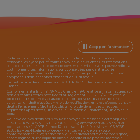
Stopper l’animation
L’adresse email ci-dessous, fait l’objet d’un traitement de données
personnelles ayant pour finalité l’envoi de la
newsletter
. Ces informations
sont collectées sur la base de votre consentement que vous pouvez retirer à
tout moment. Les informations sont conservées pendant la durée
strictement nécessaire au traitement c’est-à-dire pendant 3 (trois) ans à
compter du dernier contact émanant de l’Utilisateur.
Le destinataire des données sont ARTE FRANCE, les prestataires d’Arte
France.
Conformément à la loi n° 78-17 du 6 janvier 1978 relative à l’informatique, aux
fichiers et aux libertés modifiée et au règlement (UE) 2016/679 relatif à la
protection des données à caractère personnel, vous disposez des droits
suivants : un droit d’accès, un droit de rectification, un droit d’opposition, un
droit à l’effacement (droit à l’oubli), un droit de définir des directives
applicables après décès, un droit à la limitation du traitement, un droit à la
portabilité.
Pour exercer vos droits, vous pouvez envoyer un message électronique à :
PROTECTION-DONNEES-PERSONNELLES@artefrance.fr
ou un courrier
postal adressé à : ARTE France 10, boulevard des Frères Voisin - CS 60281 -
92785 Issy-Les-Moulineaux Cedex - France. Merci de bien vouloir
conformément à la législation en vigueur adresser votre demande signée,
accompagnée, d’une copie de pièce d’identité et de préciser l’adresse à