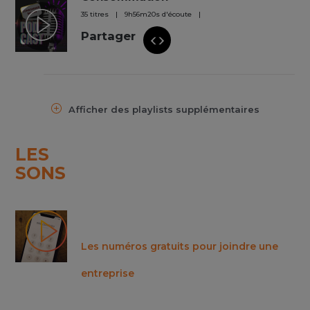
35 titres
9
h
56
m
20
s
d'écoute
Partager
Afficher des playlists supplémentaires
LES
SONS
Les numéros gratuits pour joindre une
entreprise