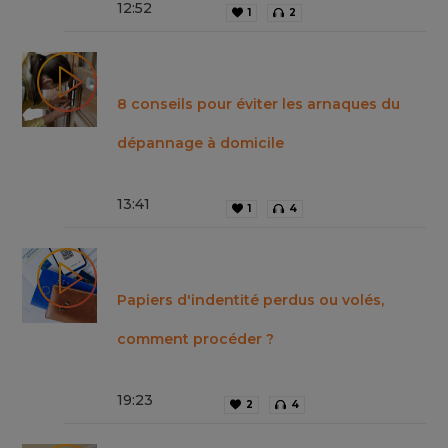
12
:
52
1
2
8 conseils pour éviter les arnaques du
dépannage à domicile
13
:
41
1
4
Papiers d'indentité perdus ou volés,
comment procéder ?
19
:
23
2
4