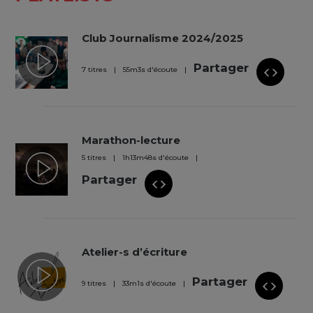
Club Journalisme 2024/2025
Partager
7 titres
55
m
3
s
d'écoute
Marathon-lecture
5 titres
1
h
13
m
48
s
d'écoute
Partager
Atelier-s d’écriture
Partager
9 titres
33
m
1
s
d'écoute