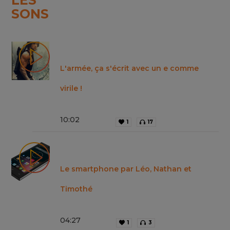
SONS
L'armée, ça s'écrit avec un e comme
virile !
10
:
02
1
17
Le smartphone par Léo, Nathan et
Timothé
04
:
27
1
3