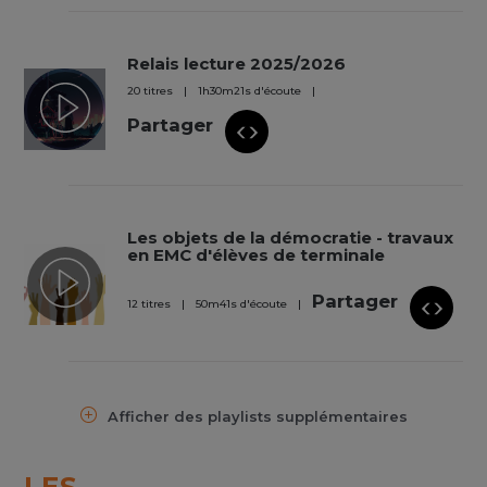
Relais lecture 2025/2026
20 titres
1
h
30
m
21
s
d'écoute
Partager
Les objets de la démocratie - travaux
en EMC d'élèves de terminale
Partager
12 titres
50
m
41
s
d'écoute
Afficher des playlists supplémentaires
LES