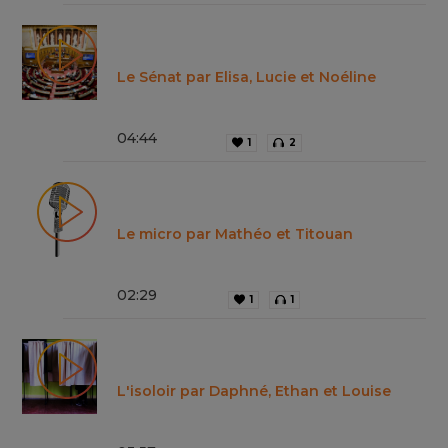
Le Sénat par Elisa, Lucie et Noéline
04
:
44
1
2
Le micro par Mathéo et Titouan
02
:
29
1
1
L'isoloir par Daphné, Ethan et Louise