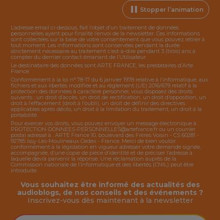
Stopper l’animation
L’adresse email ci-dessous, fait l’objet d’un traitement de données
personnelles ayant pour finalité l’envoi de la
newsletter
. Ces informations
sont collectées sur la base de votre consentement que vous pouvez retirer à
tout moment. Les informations sont conservées pendant la durée
strictement nécessaire au traitement c’est-à-dire pendant 3 (trois) ans à
compter du dernier contact émanant de l’Utilisateur.
Le destinataire des données sont ARTE FRANCE, les prestataires d’Arte
France.
Conformément à la loi n° 78-17 du 6 janvier 1978 relative à l’informatique, aux
fichiers et aux libertés modifiée et au règlement (UE) 2016/679 relatif à la
protection des données à caractère personnel, vous disposez des droits
suivants : un droit d’accès, un droit de rectification, un droit d’opposition, un
droit à l’effacement (droit à l’oubli), un droit de définir des directives
applicables après décès, un droit à la limitation du traitement, un droit à la
portabilité.
Pour exercer vos droits, vous pouvez envoyer un message électronique à :
PROTECTION-DONNEES-PERSONNELLES@artefrance.fr
ou un courrier
postal adressé à : ARTE France 10, boulevard des Frères Voisin - CS 60281 -
92785 Issy-Les-Moulineaux Cedex - France. Merci de bien vouloir
conformément à la législation en vigueur adresser votre demande signée,
accompagnée, d’une copie de pièce d’identité et de préciser l’adresse à
laquelle devra parvenir la réponse. Une réclamation auprès de la
Commission nationale de l’Informatique et des libertés (CNIL) peut être
introduite.
Vous souhaitez être informé des actualités des
audioblogs, de nos conseils et des événements ?
Inscrivez-vous dès maintenant à la
newsletter