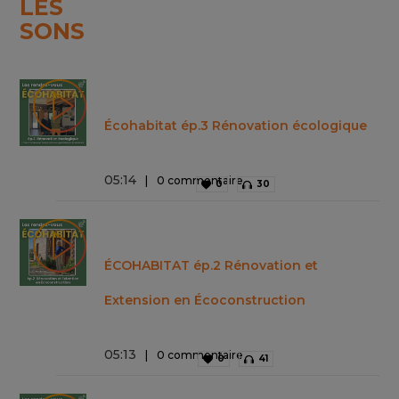
LES
SONS
Écohabitat ép.3 Rénovation écologique
05
:
14
0 commentaire
0
30
ÉCOHABITAT ép.2 Rénovation et
Extension en Écoconstruction
05
:
13
0 commentaire
0
41