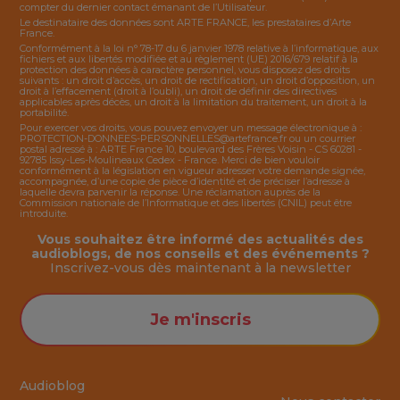
compter du dernier contact émanant de l’Utilisateur.
Le destinataire des données sont ARTE FRANCE, les prestataires d’Arte
France.
Conformément à la loi n° 78-17 du 6 janvier 1978 relative à l’informatique, aux
fichiers et aux libertés modifiée et au règlement (UE) 2016/679 relatif à la
protection des données à caractère personnel, vous disposez des droits
suivants : un droit d’accès, un droit de rectification, un droit d’opposition, un
droit à l’effacement (droit à l’oubli), un droit de définir des directives
applicables après décès, un droit à la limitation du traitement, un droit à la
portabilité.
Pour exercer vos droits, vous pouvez envoyer un message électronique à :
PROTECTION-DONNEES-PERSONNELLES@artefrance.fr
ou un courrier
postal adressé à : ARTE France 10, boulevard des Frères Voisin - CS 60281 -
92785 Issy-Les-Moulineaux Cedex - France. Merci de bien vouloir
conformément à la législation en vigueur adresser votre demande signée,
accompagnée, d’une copie de pièce d’identité et de préciser l’adresse à
laquelle devra parvenir la réponse. Une réclamation auprès de la
Commission nationale de l’Informatique et des libertés (CNIL) peut être
introduite.
Vous souhaitez être informé des actualités des
audioblogs, de nos conseils et des événements ?
Inscrivez-vous dès maintenant à la
newsletter
Je m'inscris
Audioblog