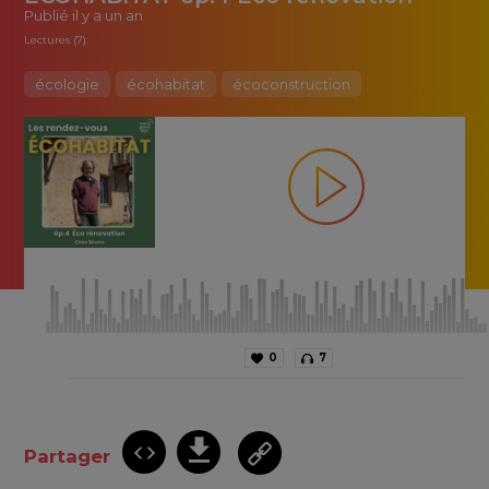
Publié
il y a un an
Lectures (7)
écologie
écohabitat
écoconstruction
0
7
Partager