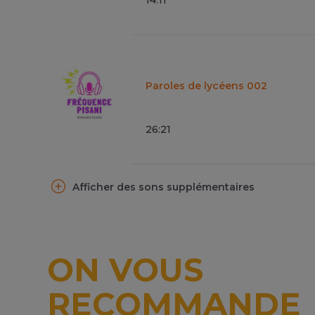
Paroles de lycéens 002
26
:
21
Afficher des sons supplémentaires
ON VOUS
RECOMMANDE