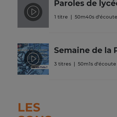
Paroles de lyc
1 titre
50
m
40
s
d'écout
Semaine de la 
3 titres
50
m
1
s
d'écoute
LES