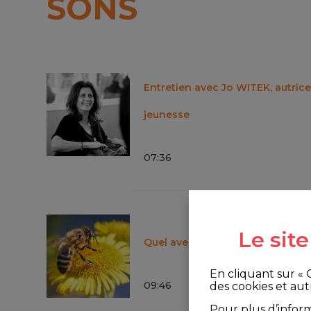
SONS
Entretien avec Jo WITEK, autrice 
jeunesse
07
:
36
Le sit
Quel avenir pour les abeilles ?
En cliquant sur «
09
:
46
des cookies et aut
Pour plus d’infor