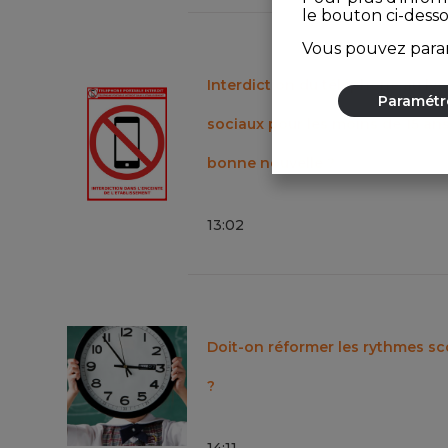
le bouton ci-dess
Vous pouvez param
Interdiction du téléphone au ly
Paramétr
sociaux pour les moins de 15 ans
bonne nouvelle ?
13
:
02
Doit-on réformer les rythmes sc
?
14
:
11