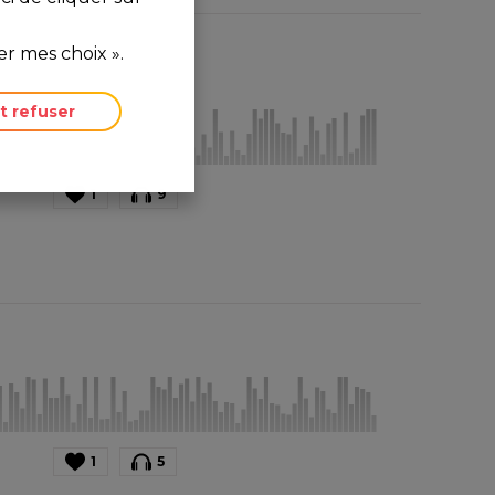
r mes choix ».
t refuser
1
9
1
5