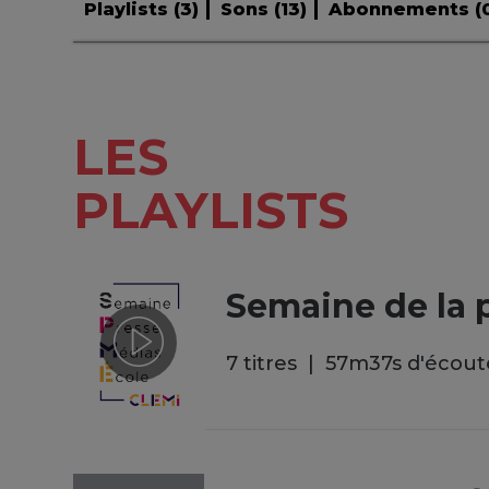
Playlists (
3
)
Sons (
13
)
Abonnements (
LES
PLAYLISTS
Semaine de la 
7 titres
57
m
37
s
d'écout