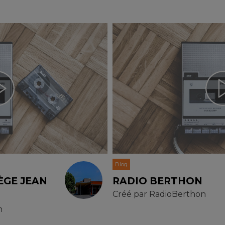
Blog
ÈGE JEAN
RADIO BERTHON
Créé par
RadioBerthon
n