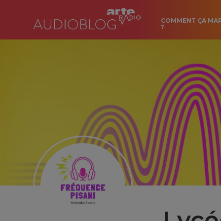
COMMENT ÇA MA
?
Lycé