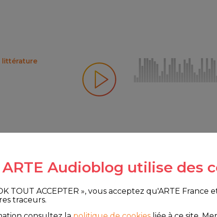
littérature
e ARTE Audioblog utilise des c
 OK TOUT ACCEPTER », vous acceptez qu'ARTE France et le
res traceurs.
mation consultez la
politique de cookies
liée à ce site.
Merc