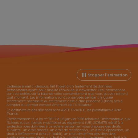
Stopper l’animation
L’adresse email ci-dessous, fait l’objet d’un traitement de données
personnelles ayant pour finalité l’envoi de la
newsletter
. Ces informations
sont collectées sur la base de votre consentement que vous pouvez retirer à
tout moment. Les informations sont conservées pendant la durée
strictement nécessaire au traitement c’est-à-dire pendant 3 (trois) ans à
compter du dernier contact émanant de l’Utilisateur.
Le destinataire des données sont ARTE FRANCE, les prestataires d’Arte
France.
Conformément à la loi n° 78-17 du 6 janvier 1978 relative à l’informatique, aux
fichiers et aux libertés modifiée et au règlement (UE) 2016/679 relatif à la
protection des données à caractère personnel, vous disposez des droits
suivants : un droit d’accès, un droit de rectification, un droit d’opposition, un
droit à l’effacement (droit à l’oubli), un droit de définir des directives
applicables après décès, un droit à la limitation du traitement, un droit à la