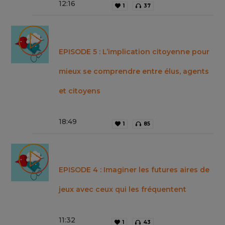
12
:
16
1
37
EPISODE 5 : L’implication citoyenne pour
mieux se comprendre entre élus, agents
et citoyens
18
:
49
1
85
EPISODE 4 : Imaginer les futures aires de
jeux avec ceux qui les fréquentent
11
:
32
1
43