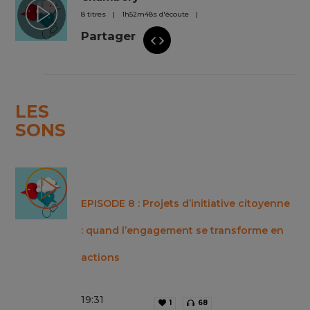
8 titres
1
h
52
m
48
s
d'écoute
Partager
LES
SONS
EPISODE 8 : Projets d’initiative citoyenne
: quand l’engagement se transforme en
actions
19
:
31
1
68