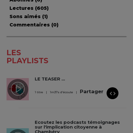
Lectures (
605
)
Sons aimés (
1
)
Commentaires (
0
)
LES
PLAYLISTS
LE TEASER ...
Partager
1 titre
1
m
37
s
d'écoute
Ecoutez les podcasts témoignages
sur l'implication citoyenne à
Chambéry