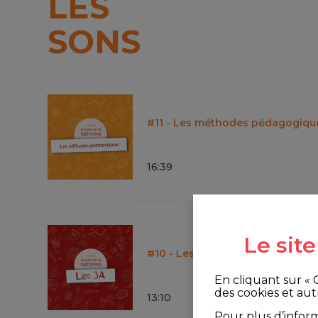
LES
SONS
#11 - Les méthodes pédagogiqu
16
:
39
Le sit
#10 - Les 3A
En cliquant sur «
des cookies et aut
13
:
10
Pour plus d’infor