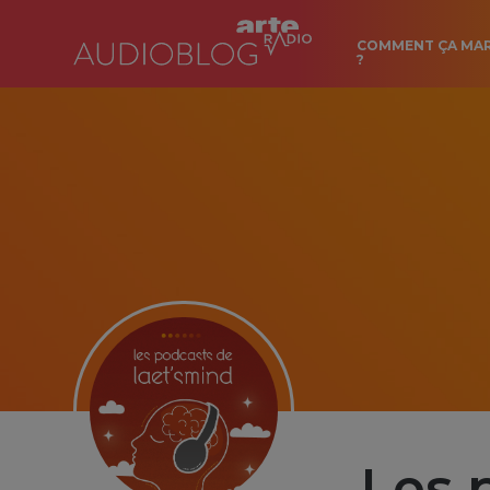
COMMENT ÇA MA
?
Les 