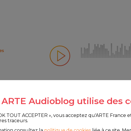
es
e ARTE Audioblog utilise des c
 OK TOUT ACCEPTER », vous acceptez qu'ARTE France et le
res traceurs.
mation consultez la
politique de cookies
liée à ce site.
Merc