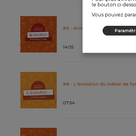
le bouton ci-dess
Vous pouvez param
#9 - Animation d’une classe virt
Paramétr
14
:
05
#8 - L'évolution du métier de f
07
:
54