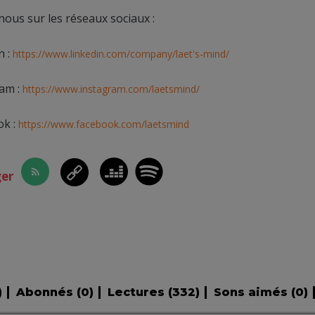
nous sur les réseaux sociaux :
n :
https://www.linkedin.com/company/laet's-mind/
am :
https://www.instagram.com/laetsmind/
ok :
https://www.facebook.com/laetsmind
ger
)
Abonnés (
0
)
Lectures (
332
)
Sons aimés (
0
)