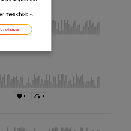
r mes choix ».
t refuser
1
11
1
11