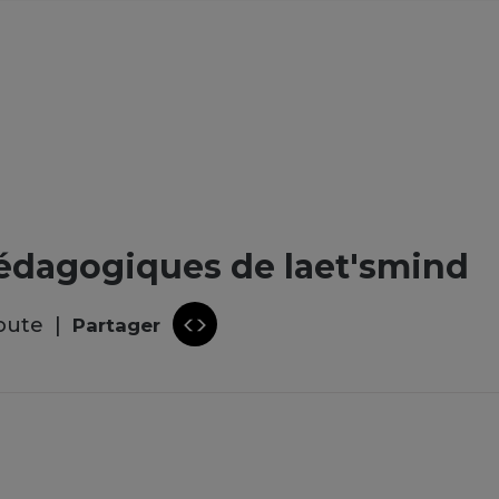
édagogiques de laet'smind
oute
Partager