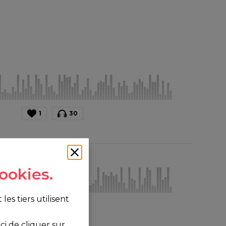
1
30
ookies.
s tiers utilisent
1
17
i de cliquer sur