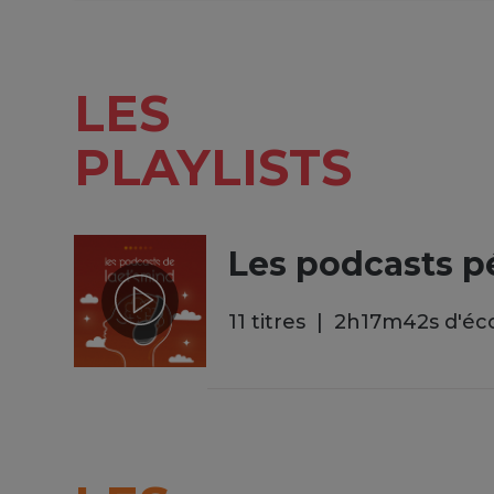
LES
PLAYLISTS
Les podcasts p
11 titres
2
h
17
m
42
s
d'éc