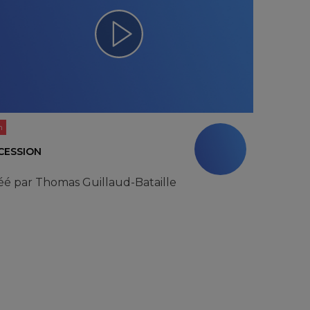
n
CESSION
éé par
Thomas Guillaud-Bataille