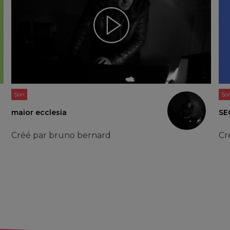
Son
So
maior ecclesia
SE
Créé par
bruno bernard
Cr