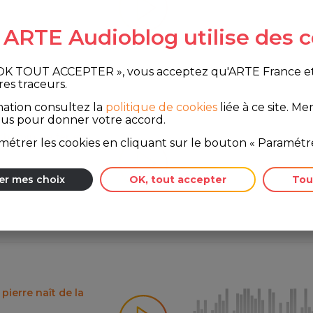
e ARTE Audioblog utilise des c
 OK TOUT ACCEPTER », vous acceptez qu'ARTE France et le
res traceurs.
mation consultez la
politique de cookies
liée à ce site.
Merc
ous pour donner votre accord.
chemin de fer et
étrer les cookies en cliquant sur le bouton « Paramétre
er mes choix
OK, tout accepter
Tou
pierre naît de la