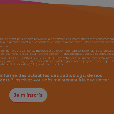
nelles ayant pour finalité l’envoi de la
newsletter
. Ces informations sont collectées s
 au traitement c’est-à-dire pendant 3 (trois) ans à compter du dernier contact émanan
France.
, aux fichiers et aux libertés modifiée et au règlement (UE) 2016/679 relatif à la protec
 l’effacement (droit à l’oubli), un droit de définir des directives applicables après décès,
:
PROTECTION-DONNEES-PERSONNELLES@artefrance.fr
ou un courrier postal adres
égislation en vigueur adresser votre demande signée, accompagnée, d’une copie de piè
ique et des libertés (CNIL) peut être introduite.
informé des actualités des audioblogs, de nos
ents ?
Inscrivez-vous dès maintenant à la
newsletter
Je m'inscris