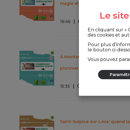
magie et place de marché!
Le sit
0 commentaire
16
:
46
En cliquant sur «
des cookies et aut
Pour plus d’infor
le bouton ci-dess
À Montesquieu-Volvestre, entre 
Vous pouvez param
pionnier de l'air.
Paramétr
0 commentaire
15
:
35
Saint-Sulpice-sur-Lèze: quand la 