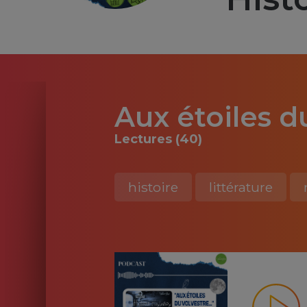
Aux étoiles du
Lectures (40)
histoire
littérature