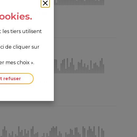
ookies.
0
132
s tiers utilisent
i de cliquer sur
r mes choix ».
t refuser
0
49