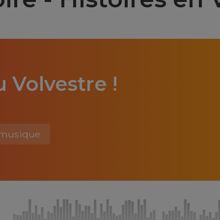
 Volvestre !
musique