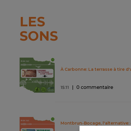
LES
SONS
À Carbonne: La terrasse à tire d'a
0 commentaire
15
:
11
Montbrun-Bocage, l'alternative: 