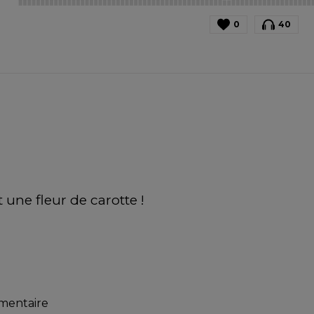
0
40
st une fleur de carotte !
mmentaire