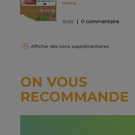
ronce.
0 commentaire
15
:
00
Afficher des sons supplémentaires
ON VOUS
RECOMMANDE