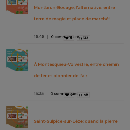
Montbrun-Bocage, l'alternative: entre
terre de magie et place de marché!
16
:
46
0 commentaire
0
132
À Montesquieu-Volvestre, entre chemin
de fer et pionnier de l'air.
15
:
35
0 commentaire
0
49
Saint-Sulpice-sur-Lèze: quand la pierre