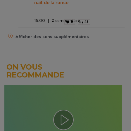
naît de la ronce.
15
:
00
0 commentaire
0
43
Afficher des sons supplémentaires
ON VOUS
RECOMMANDE