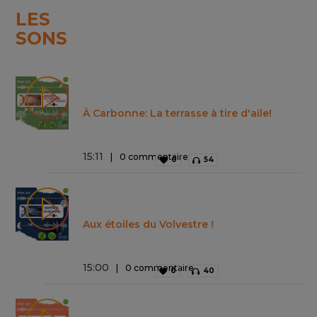
LES
SONS
À Carbonne: La terrasse à tire d'aile!
15
:
11
0 commentaire
0
54
Aux étoiles du Volvestre !
15
:
00
0 commentaire
0
40