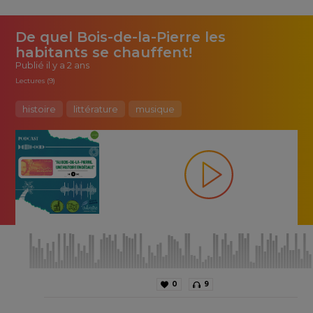
De quel Bois-de-la-Pierre les
habitants se chauffent!
Publié
il y a 2 ans
Lectures (9)
histoire
littérature
musique
0
9