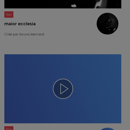
Son
maior ecclesia
Créé par
bruno bernard
Son