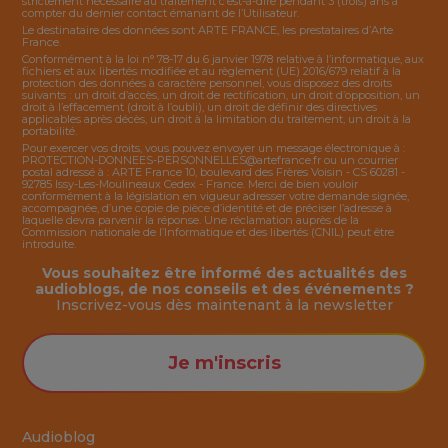
strictement nécessaire au traitement c’est-à-dire pendant 3 (trois) ans à
compter du dernier contact émanant de l’Utilisateur.
Le destinataire des données sont ARTE FRANCE, les prestataires d’Arte
France.
Conformément à la loi n° 78-17 du 6 janvier 1978 relative à l’informatique, aux
fichiers et aux libertés modifiée et au règlement (UE) 2016/679 relatif à la
protection des données à caractère personnel, vous disposez des droits
suivants : un droit d’accès, un droit de rectification, un droit d’opposition, un
droit à l’effacement (droit à l’oubli), un droit de définir des directives
applicables après décès, un droit à la limitation du traitement, un droit à la
portabilité.
Pour exercer vos droits, vous pouvez envoyer un message électronique à :
PROTECTION-DONNEES-PERSONNELLES@artefrance.fr
ou un courrier
postal adressé à : ARTE France 10, boulevard des Frères Voisin - CS 60281 -
92785 Issy-Les-Moulineaux Cedex - France. Merci de bien vouloir
conformément à la législation en vigueur adresser votre demande signée,
accompagnée, d’une copie de pièce d’identité et de préciser l’adresse à
laquelle devra parvenir la réponse. Une réclamation auprès de la
Commission nationale de l’Informatique et des libertés (CNIL) peut être
introduite.
Vous souhaitez être informé des actualités des
audioblogs, de nos conseils et des événements ?
Inscrivez-vous dès maintenant à la
newsletter
Je m'inscris
Audioblog