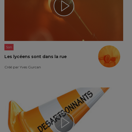
Son
Les lycéens sont dans la rue
Créé par
Yves Gurcan