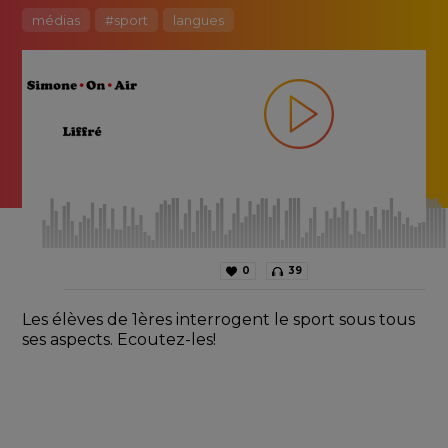
médias
#sport
langues
0
39
Les élèves de 1ères interrogent le sport sous tous 
ses aspects. Ecoutez-les!