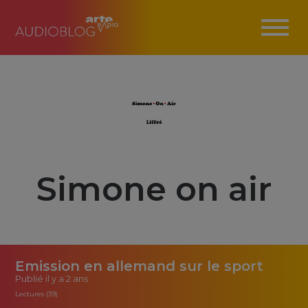
Simone on air
Emission en allemand sur le sport
Publié
il y a 2 ans
Lectures (39)