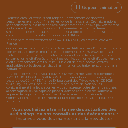
Stopper l’animation
L’adresse email ci-dessous, fait l’objet d’un traitement de données
personnelles ayant pour finalité l’envoi de la
newsletter
. Ces informations
sont collectées sur la base de votre consentement que vous pouvez retirer à
tout moment. Les informations sont conservées pendant la durée
strictement nécessaire au traitement c’est-à-dire pendant 3 (trois) ans à
compter du dernier contact émanant de l’Utilisateur.
Le destinataire des données sont ARTE FRANCE, les prestataires d’Arte
France.
Conformément à la loi n° 78-17 du 6 janvier 1978 relative à l’informatique, aux
fichiers et aux libertés modifiée et au règlement (UE) 2016/679 relatif à la
protection des données à caractère personnel, vous disposez des droits
suivants : un droit d’accès, un droit de rectification, un droit d’opposition, un
droit à l’effacement (droit à l’oubli), un droit de définir des directives
applicables après décès, un droit à la limitation du traitement, un droit à la
portabilité.
Pour exercer vos droits, vous pouvez envoyer un message électronique à :
PROTECTION-DONNEES-PERSONNELLES@artefrance.fr
ou un courrier
postal adressé à : ARTE France 10, boulevard des Frères Voisin - CS 60281 -
92785 Issy-Les-Moulineaux Cedex - France. Merci de bien vouloir
conformément à la législation en vigueur adresser votre demande signée,
accompagnée, d’une copie de pièce d’identité et de préciser l’adresse à
laquelle devra parvenir la réponse. Une réclamation auprès de la
Commission nationale de l’Informatique et des libertés (CNIL) peut être
introduite.
Vous souhaitez être informé des actualités des
audioblogs, de nos conseils et des événements ?
Inscrivez-vous dès maintenant à la
newsletter