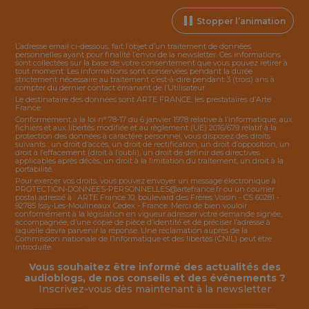
Stopper l’animation
L’adresse email ci-dessous, fait l’objet d’un traitement de données
personnelles ayant pour finalité l’envoi de la
newsletter
. Ces informations
sont collectées sur la base de votre consentement que vous pouvez retirer à
tout moment. Les informations sont conservées pendant la durée
strictement nécessaire au traitement c’est-à-dire pendant 3 (trois) ans à
compter du dernier contact émanant de l’Utilisateur.
Le destinataire des données sont ARTE FRANCE, les prestataires d’Arte
France.
Conformément à la loi n° 78-17 du 6 janvier 1978 relative à l’informatique, aux
fichiers et aux libertés modifiée et au règlement (UE) 2016/679 relatif à la
protection des données à caractère personnel, vous disposez des droits
suivants : un droit d’accès, un droit de rectification, un droit d’opposition, un
droit à l’effacement (droit à l’oubli), un droit de définir des directives
applicables après décès, un droit à la limitation du traitement, un droit à la
portabilité.
Pour exercer vos droits, vous pouvez envoyer un message électronique à :
PROTECTION-DONNEES-PERSONNELLES@artefrance.fr
ou un courrier
postal adressé à : ARTE France 10, boulevard des Frères Voisin - CS 60281 -
92785 Issy-Les-Moulineaux Cedex - France. Merci de bien vouloir
conformément à la législation en vigueur adresser votre demande signée,
accompagnée, d’une copie de pièce d’identité et de préciser l’adresse à
laquelle devra parvenir la réponse. Une réclamation auprès de la
Commission nationale de l’Informatique et des libertés (CNIL) peut être
introduite.
Vous souhaitez être informé des actualités des
audioblogs, de nos conseils et des événements ?
Inscrivez-vous dès maintenant à la
newsletter