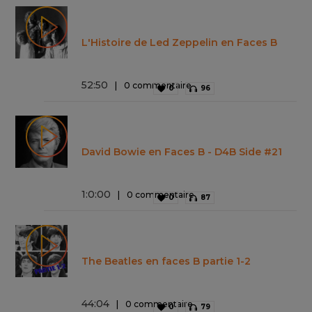
L'Histoire de Led Zeppelin en Faces B
52
:
50
0 commentaire
0
96
David Bowie en Faces B - D4B Side #21
1
:
0
:
00
0 commentaire
0
87
The Beatles en faces B partie 1-2
44
:
04
0 commentaire
0
79