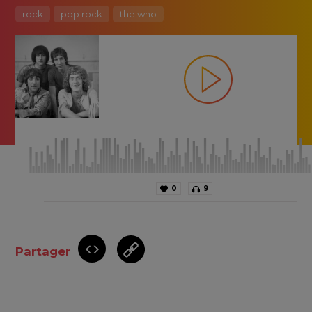
rock
pop rock
the who
0
9
Partager