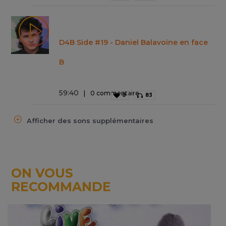
D4B Side #19 - Daniel Balavoine en face
B
59
:
40
0 commentaire
0
83
Afficher des sons supplémentaires
ON VOUS
RECOMMANDE