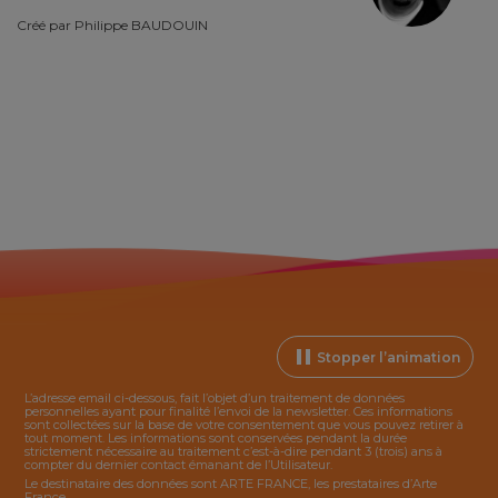
Créé par
Philippe BAUDOUIN
Stopper l’animation
L’adresse email ci-dessous, fait l’objet d’un traitement de données
personnelles ayant pour finalité l’envoi de la
newsletter
. Ces informations
sont collectées sur la base de votre consentement que vous pouvez retirer à
tout moment. Les informations sont conservées pendant la durée
strictement nécessaire au traitement c’est-à-dire pendant 3 (trois) ans à
compter du dernier contact émanant de l’Utilisateur.
Le destinataire des données sont ARTE FRANCE, les prestataires d’Arte
France.