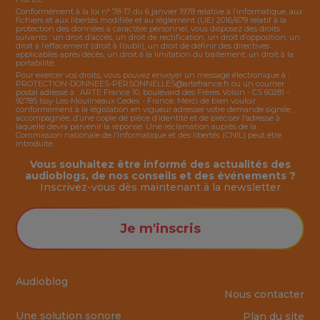
Conformément à la loi n° 78-17 du 6 janvier 1978 relative à l’informatique, aux
fichiers et aux libertés modifiée et au règlement (UE) 2016/679 relatif à la
protection des données à caractère personnel, vous disposez des droits
suivants : un droit d’accès, un droit de rectification, un droit d’opposition, un
droit à l’effacement (droit à l’oubli), un droit de définir des directives
applicables après décès, un droit à la limitation du traitement, un droit à la
portabilité.
Pour exercer vos droits, vous pouvez envoyer un message électronique à :
PROTECTION-DONNEES-PERSONNELLES@artefrance.fr
ou un courrier
postal adressé à : ARTE France 10, boulevard des Frères Voisin - CS 60281 -
92785 Issy-Les-Moulineaux Cedex - France. Merci de bien vouloir
conformément à la législation en vigueur adresser votre demande signée,
accompagnée, d’une copie de pièce d’identité et de préciser l’adresse à
laquelle devra parvenir la réponse. Une réclamation auprès de la
Commission nationale de l’Informatique et des libertés (CNIL) peut être
introduite.
Vous souhaitez être informé des actualités des
audioblogs, de nos conseils et des événements ?
Inscrivez-vous dès maintenant à la
newsletter
Je m'inscris
Audioblog
Nous contacter
Une solution sonore
Plan du site