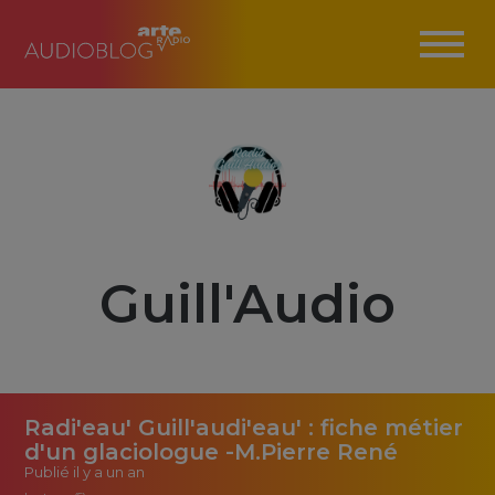
Guill'Audio
Radi'eau' Guill'audi'eau' : fiche métier
d'un glaciologue -M.Pierre René
Publié
il y a un an