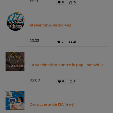
17
:
18
0
15
Atelier Ciné-Radio 4e2
23
:
33
0
21
La vaccination contre le papillomavirus
02
:
00
0
2
Découverte de l'IA (4e4)