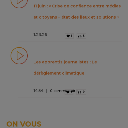
11 juin : « Crise de confiance entre médias
et citoyens – état des lieux et solutions »
1
:
23
:
26
1
5
Les apprentis journalistes : Le
dérèglement climatique
14
:
54
0 commentaire
1
9
ON VOUS