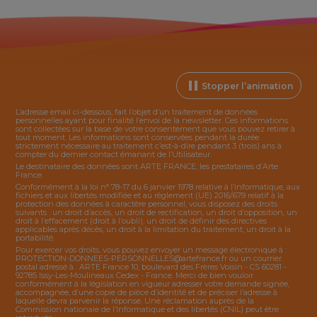
Stopper l’animation
L’adresse email ci-dessous, fait l’objet d’un traitement de données
personnelles ayant pour finalité l’envoi de la
newsletter
. Ces informations
sont collectées sur la base de votre consentement que vous pouvez retirer à
tout moment. Les informations sont conservées pendant la durée
strictement nécessaire au traitement c’est-à-dire pendant 3 (trois) ans à
compter du dernier contact émanant de l’Utilisateur.
Le destinataire des données sont ARTE FRANCE, les prestataires d’Arte
France.
Conformément à la loi n° 78-17 du 6 janvier 1978 relative à l’informatique, aux
fichiers et aux libertés modifiée et au règlement (UE) 2016/679 relatif à la
protection des données à caractère personnel, vous disposez des droits
suivants : un droit d’accès, un droit de rectification, un droit d’opposition, un
droit à l’effacement (droit à l’oubli), un droit de définir des directives
applicables après décès, un droit à la limitation du traitement, un droit à la
portabilité.
Pour exercer vos droits, vous pouvez envoyer un message électronique à :
PROTECTION-DONNEES-PERSONNELLES@artefrance.fr
ou un courrier
postal adressé à : ARTE France 10, boulevard des Frères Voisin - CS 60281 -
92785 Issy-Les-Moulineaux Cedex - France. Merci de bien vouloir
conformément à la législation en vigueur adresser votre demande signée,
accompagnée, d’une copie de pièce d’identité et de préciser l’adresse à
laquelle devra parvenir la réponse. Une réclamation auprès de la
Commission nationale de l’Informatique et des libertés (CNIL) peut être