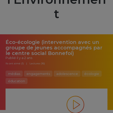
t
Éco-écologie (intervention avec un
groupe de jeunes accompagnés par
le centre social Bonnefoi)
Publié
il y a 2 ans
Ils ont aimé (1)
Lectures (16)
médias
engagements
adolescence
écologie
éducation