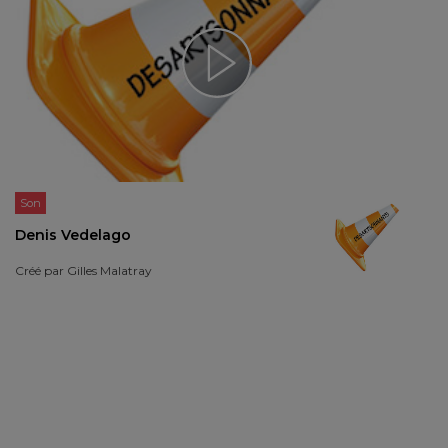
Son
Denis Vedelago
Créé par
Gilles Malatray