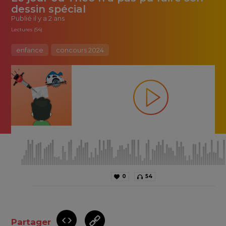
dessin spécial
Publié
il y a 2 ans
Lectures (54)
enfance
concours 2024
0
54
Partager