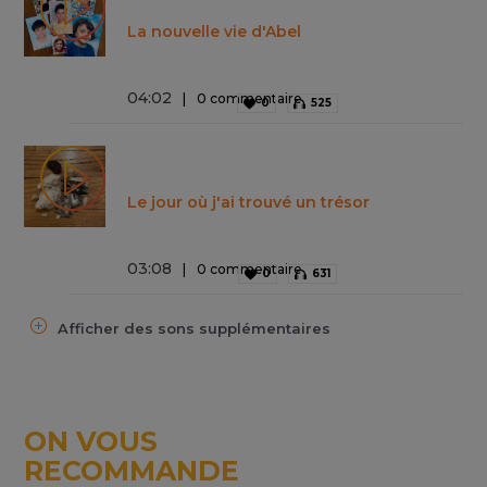
La nouvelle vie d'Abel
04
:
02
0 commentaire
0
525
Le jour où j'ai trouvé un trésor
03
:
08
0 commentaire
0
631
Afficher des sons supplémentaires
ON VOUS
RECOMMANDE