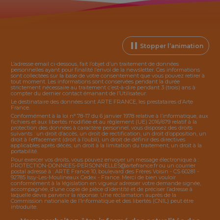
Stopper l’animation
L’adresse email ci-dessous, fait l’objet d’un traitement de données
personnelles ayant pour finalité l’envoi de la
newsletter
. Ces informations
sont collectées sur la base de votre consentement que vous pouvez retirer à
tout moment. Les informations sont conservées pendant la durée
strictement nécessaire au traitement c’est-à-dire pendant 3 (trois) ans à
compter du dernier contact émanant de l’Utilisateur.
Le destinataire des données sont ARTE FRANCE, les prestataires d’Arte
France.
Conformément à la loi n° 78-17 du 6 janvier 1978 relative à l’informatique, aux
fichiers et aux libertés modifiée et au règlement (UE) 2016/679 relatif à la
protection des données à caractère personnel, vous disposez des droits
suivants : un droit d’accès, un droit de rectification, un droit d’opposition, un
droit à l’effacement (droit à l’oubli), un droit de définir des directives
applicables après décès, un droit à la limitation du traitement, un droit à la
portabilité.
Pour exercer vos droits, vous pouvez envoyer un message électronique à :
PROTECTION-DONNEES-PERSONNELLES@artefrance.fr
ou un courrier
postal adressé à : ARTE France 10, boulevard des Frères Voisin - CS 60281 -
92785 Issy-Les-Moulineaux Cedex - France. Merci de bien vouloir
conformément à la législation en vigueur adresser votre demande signée,
accompagnée, d’une copie de pièce d’identité et de préciser l’adresse à
laquelle devra parvenir la réponse. Une réclamation auprès de la
Commission nationale de l’Informatique et des libertés (CNIL) peut être
introduite.