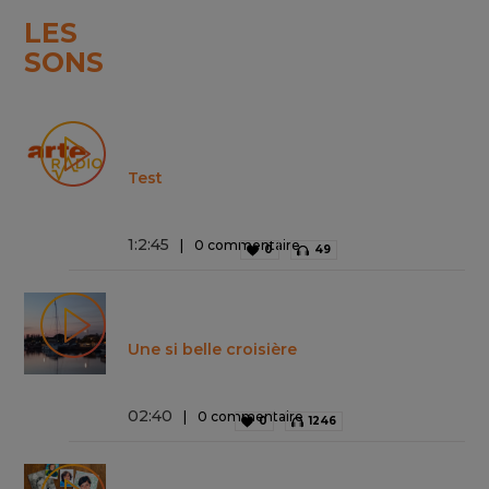
LES
SONS
Test
1
:
2
:
45
0 commentaire
0
49
Une si belle croisière
02
:
40
0 commentaire
0
1246