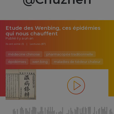
Etude des Wenbing, ces épidémies
qui nous chauffent
Publié
il y a un an
Ils ont aimé (1)
Lectures (87)
médecine chinoise
pharmacopée traditionnelle
épidémies
wen bing
maladies de tiédeur chaleur