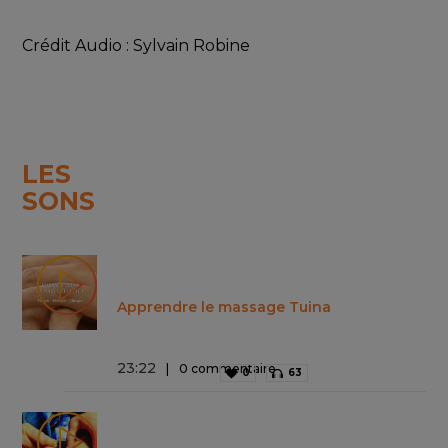
Crédit Audio : Sylvain Robine 
LES
SONS
Apprendre le massage Tuina
23
:
22
0 commentaire
0
63