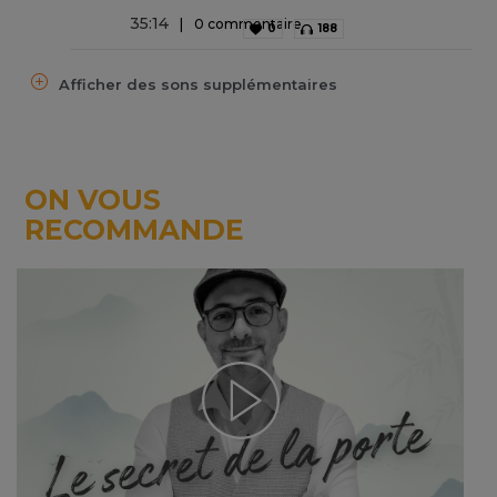
35
:
14
0 commentaire
0
188
Afficher des sons supplémentaires
ON VOUS
RECOMMANDE