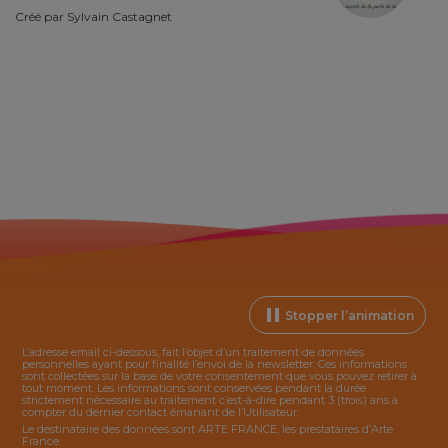
Créé par
Sylvain Castagnet
Stopper l’animation
L’adresse email ci-dessous, fait l’objet d’un traitement de données
personnelles ayant pour finalité l’envoi de la
newsletter
. Ces informations
sont collectées sur la base de votre consentement que vous pouvez retirer à
tout moment. Les informations sont conservées pendant la durée
strictement nécessaire au traitement c’est-à-dire pendant 3 (trois) ans à
compter du dernier contact émanant de l’Utilisateur.
Le destinataire des données sont ARTE FRANCE, les prestataires d’Arte
France.