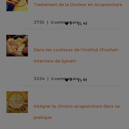
Traitement de la Douleur en Acupuncture
37
:
55
0 commentaire
0
42
Dans les coulisses de l'Institut Chuzhen :
Interview de Sylvain
33
:
54
0 commentaire
0
93
Intégrer la chrono-acupuncture dans sa
pratique