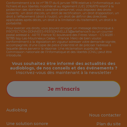
Conformément à la loi n° 78-17 du 6 janvier 1978 relative à l’informatique, aux
fichiers et aux libertés modifiée et au règlement (UE) 2016/679 relatif à la
protection des données à caractère personnel, vous disposez des droits
suivants : un droit d’accès, un droit de rectification, un droit d’opposition, un
droit à l’effacement (droit à l’oubli), un droit de définir des directives
applicables après décès, un droit à la limitation du traitement, un droit à la
portabilité.
Pour exercer vos droits, vous pouvez envoyer un message électronique à :
PROTECTION-DONNEES-PERSONNELLES@artefrance.fr
ou un courrier
postal adressé à : ARTE France 10, boulevard des Frères Voisin - CS 60281 -
92785 Issy-Les-Moulineaux Cedex - France. Merci de bien vouloir
conformément à la législation en vigueur adresser votre demande signée,
accompagnée, d’une copie de pièce d’identité et de préciser l’adresse à
laquelle devra parvenir la réponse. Une réclamation auprès de la
Commission nationale de l’Informatique et des libertés (CNIL) peut être
introduite.
Vous souhaitez être informé des actualités des
audioblogs, de nos conseils et des événements ?
Inscrivez-vous dès maintenant à la
newsletter
Je m'inscris
Audioblog
Nous contacter
Une solution sonore
Plan du site