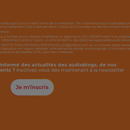
nelles ayant pour finalité l’envoi de la
newsletter
. Ces informations sont collectées s
 au traitement c’est-à-dire pendant 3 (trois) ans à compter du dernier contact émanan
France.
, aux fichiers et aux libertés modifiée et au règlement (UE) 2016/679 relatif à la protec
 l’effacement (droit à l’oubli), un droit de définir des directives applicables après décès,
:
PROTECTION-DONNEES-PERSONNELLES@artefrance.fr
ou un courrier postal adres
égislation en vigueur adresser votre demande signée, accompagnée, d’une copie de piè
ique et des libertés (CNIL) peut être introduite.
informé des actualités des audioblogs, de nos
ents ?
Inscrivez-vous dès maintenant à la
newsletter
Je m'inscris