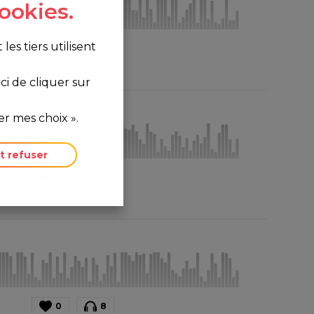
ookies.
s tiers utilisent
0
7
i de cliquer sur
r mes choix ».
t refuser
0
14
0
8