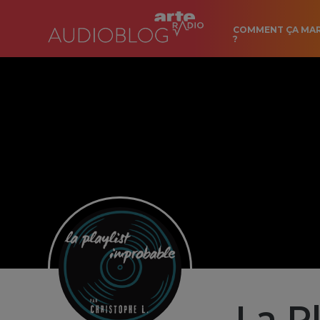
COMMENT ÇA MA
?
La P