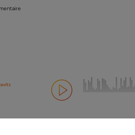
mmentaire
avitz