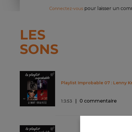
pour laisser un co
Connectez-vous
LES
SONS
Playlist Improbable 07 : Lenny Kr
0 commentaire
1
:
3
:
53