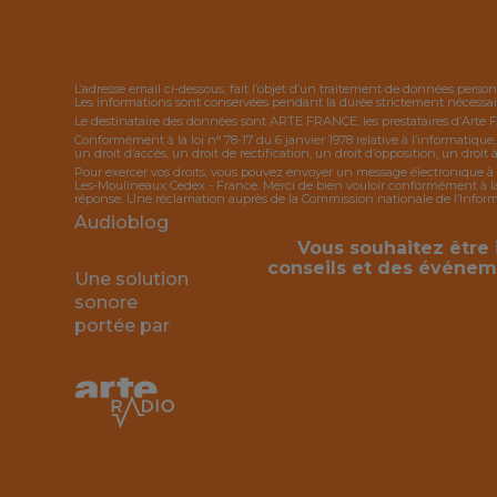
L’adresse email ci-dessous, fait l’objet d’un traitement de données person
Les informations sont conservées pendant la durée strictement nécessaire
Le destinataire des données sont ARTE FRANCE, les prestataires d’Arte 
Conformément à la loi n° 78-17 du 6 janvier 1978 relative à l’informatique
un droit d’accès, un droit de rectification, un droit d’opposition, un droit à
Pour exercer vos droits, vous pouvez envoyer un message électronique à 
Les-Moulineaux Cedex - France. Merci de bien vouloir conformément à la l
réponse. Une réclamation auprès de la Commission nationale de l’Informat
Audioblog
Vous souhaitez être 
conseils et des événem
Une solution
sonore
portée par