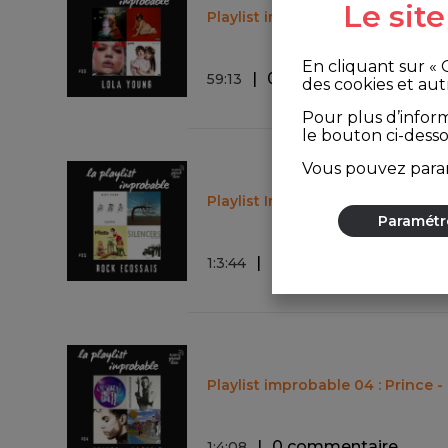
Le sit
Playlist improbable 06 : Lola Yo
En cliquant sur «
0 commentaire
59
:
13
des cookies et aut
Pour plus d’infor
le bouton ci-dess
Vous pouvez param
Playlist Improbable 05 : Le Rock
Paramétr
0 commentaire
1
:
3
:
44
Playlist improbable 04 : Prince -
0 commentaire
1
:
4
:
08