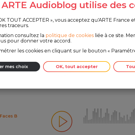
e ARTE Audioblog utilise des c
ung
 OK TOUT ACCEPTER », vous acceptez qu'ARTE France et le
res traceurs.
mation consultez la
politique de cookies
liée à ce site.
Merc
ous pour donner votre accord.
étrer les cookies en cliquant sur le bouton « Paramétre
 Écossais
er mes choix
OK, tout accepter
Tou
 Faces B