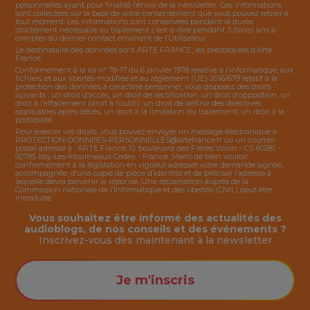
personnelles ayant pour finalité l’envoi de la
newsletter
. Ces informations
sont collectées sur la base de votre consentement que vous pouvez retirer à
tout moment. Les informations sont conservées pendant la durée
strictement nécessaire au traitement c’est-à-dire pendant 3 (trois) ans à
compter du dernier contact émanant de l’Utilisateur.
Le destinataire des données sont ARTE FRANCE, les prestataires d’Arte
France.
Conformément à la loi n° 78-17 du 6 janvier 1978 relative à l’informatique, aux
fichiers et aux libertés modifiée et au règlement (UE) 2016/679 relatif à la
protection des données à caractère personnel, vous disposez des droits
suivants : un droit d’accès, un droit de rectification, un droit d’opposition, un
droit à l’effacement (droit à l’oubli), un droit de définir des directives
applicables après décès, un droit à la limitation du traitement, un droit à la
portabilité.
Pour exercer vos droits, vous pouvez envoyer un message électronique à :
PROTECTION-DONNEES-PERSONNELLES@artefrance.fr
ou un courrier
postal adressé à : ARTE France 10, boulevard des Frères Voisin - CS 60281 -
92785 Issy-Les-Moulineaux Cedex - France. Merci de bien vouloir
conformément à la législation en vigueur adresser votre demande signée,
accompagnée, d’une copie de pièce d’identité et de préciser l’adresse à
laquelle devra parvenir la réponse. Une réclamation auprès de la
Commission nationale de l’Informatique et des libertés (CNIL) peut être
introduite.
Vous souhaitez être informé des actualités des
audioblogs, de nos conseils et des événements ?
Inscrivez-vous dès maintenant à la
newsletter
Je m'inscris