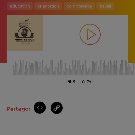
éducation
orientation
comptabilité
travail
0
74
Partager