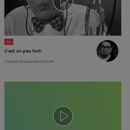
Son
C'est un peu fort!
Créé par
Philippe BAUDOUIN