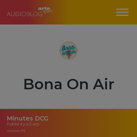
Bona On Air
Minutes DCG
Publié
il y a 2 ans
Lectures (74)