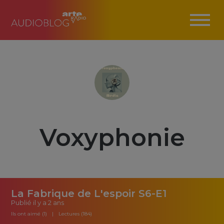
Voxyphonie
La Fabrique de L'espoir S6-E1
Publié
il y a 2 ans
Ils ont aimé (1)
Lectures (184)