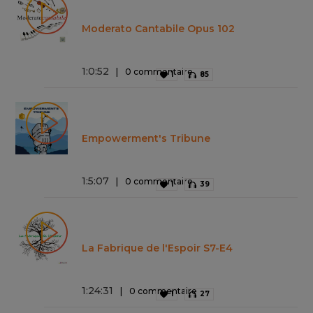
Moderato Cantabile Opus 102
1
:
0
:
52
0 commentaire
1
85
Empowerment's Tribune
1
:
5
:
07
0 commentaire
1
39
La Fabrique de l'Espoir S7-E4
1
:
24
:
31
0 commentaire
1
27