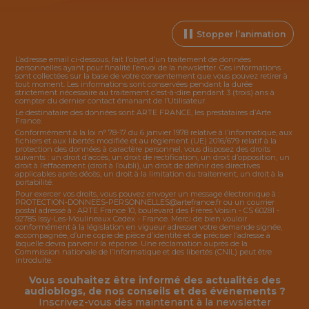
Stopper l’animation
L’adresse email ci-dessous, fait l’objet d’un traitement de données
personnelles ayant pour finalité l’envoi de la
newsletter
. Ces informations
sont collectées sur la base de votre consentement que vous pouvez retirer à
tout moment. Les informations sont conservées pendant la durée
strictement nécessaire au traitement c’est-à-dire pendant 3 (trois) ans à
compter du dernier contact émanant de l’Utilisateur.
Le destinataire des données sont ARTE FRANCE, les prestataires d’Arte
France.
Conformément à la loi n° 78-17 du 6 janvier 1978 relative à l’informatique, aux
fichiers et aux libertés modifiée et au règlement (UE) 2016/679 relatif à la
protection des données à caractère personnel, vous disposez des droits
suivants : un droit d’accès, un droit de rectification, un droit d’opposition, un
droit à l’effacement (droit à l’oubli), un droit de définir des directives
applicables après décès, un droit à la limitation du traitement, un droit à la
portabilité.
Pour exercer vos droits, vous pouvez envoyer un message électronique à :
PROTECTION-DONNEES-PERSONNELLES@artefrance.fr
ou un courrier
postal adressé à : ARTE France 10, boulevard des Frères Voisin - CS 60281 -
92785 Issy-Les-Moulineaux Cedex - France. Merci de bien vouloir
conformément à la législation en vigueur adresser votre demande signée,
accompagnée, d’une copie de pièce d’identité et de préciser l’adresse à
laquelle devra parvenir la réponse. Une réclamation auprès de la
Commission nationale de l’Informatique et des libertés (CNIL) peut être
introduite.
Vous souhaitez être informé des actualités des
audioblogs, de nos conseils et des événements ?
Inscrivez-vous dès maintenant à la
newsletter