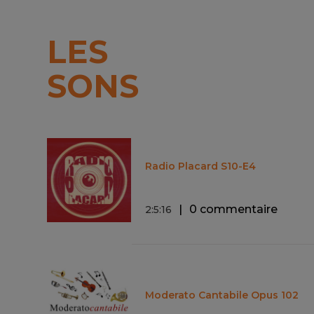
LES
SONS
Radio Placard S10-E4
0 commentaire
2
:
5
:
16
Moderato Cantabile Opus 102