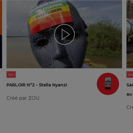
Son
So
PARLOIR N°2 - Stella Nyanzi
Sai
au
Créé par
ZOU
Cr