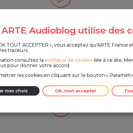
e ARTE Audioblog utilise des c
 OK TOUT ACCEPTER », vous acceptez qu'ARTE France et le
res traceurs.
mation consultez la
politique de cookies
liée à ce site.
Merc
ous pour donner votre accord.
étrer les cookies en cliquant sur le bouton « Paramétre
er mes choix
OK, tout accepter
Tou