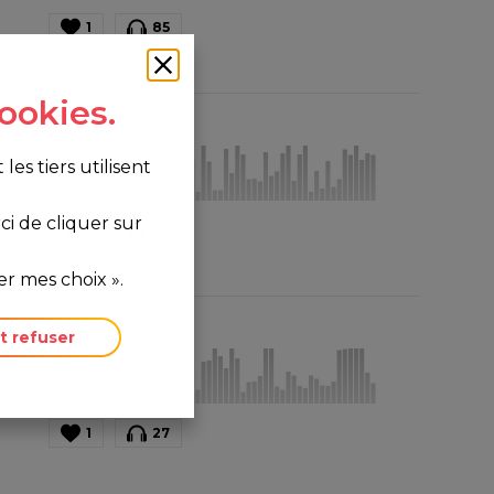
1
85
ookies.
s tiers utilisent
i de cliquer sur
1
39
r mes choix ».
t refuser
1
27