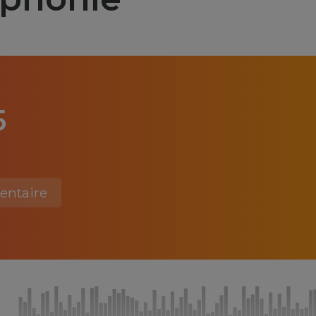
5
ntaire