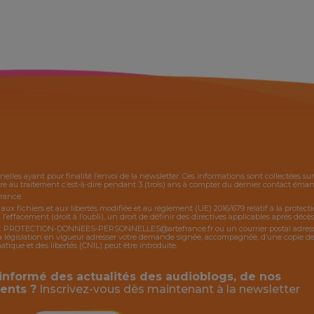
nelles ayant pour finalité l’envoi de la
newsletter
. Ces informations sont collectées s
 au traitement c’est-à-dire pendant 3 (trois) ans à compter du dernier contact émanan
France.
, aux fichiers et aux libertés modifiée et au règlement (UE) 2016/679 relatif à la protec
 l’effacement (droit à l’oubli), un droit de définir des directives applicables après décès,
:
PROTECTION-DONNEES-PERSONNELLES@artefrance.fr
ou un courrier postal adres
égislation en vigueur adresser votre demande signée, accompagnée, d’une copie de piè
ique et des libertés (CNIL) peut être introduite.
informé des actualités des audioblogs, de nos
ents ?
Inscrivez-vous dès maintenant à la
newsletter