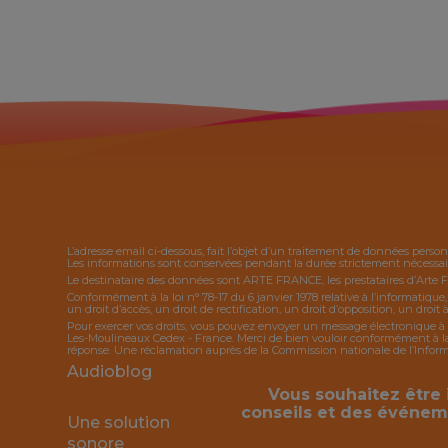
L’adresse email ci-dessous, fait l’objet d’un traitement de données person
Les informations sont conservées pendant la durée strictement nécessaire
Le destinataire des données sont ARTE FRANCE, les prestataires d’Arte 
Conformément à la loi n° 78-17 du 6 janvier 1978 relative à l’informatique
un droit d’accès, un droit de rectification, un droit d’opposition, un droit à
Pour exercer vos droits, vous pouvez envoyer un message électronique à 
Les-Moulineaux Cedex - France. Merci de bien vouloir conformément à la l
réponse. Une réclamation auprès de la Commission nationale de l’Informat
Audioblog
Vous souhaitez être 
conseils et des événem
Une solution
sonore