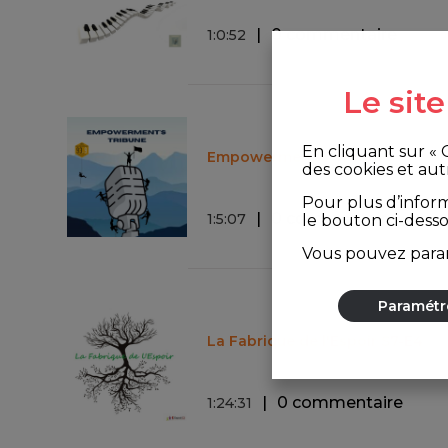
0 commentaire
1
:
0
:
52
Le sit
En cliquant sur «
Empowerment's Tribune
des cookies et aut
Pour plus d’infor
0 commentaire
1
:
5
:
07
le bouton ci-dess
Vous pouvez param
Paramétr
La Fabrique de l'Espoir S7-E4
0 commentaire
1
:
24
:
31