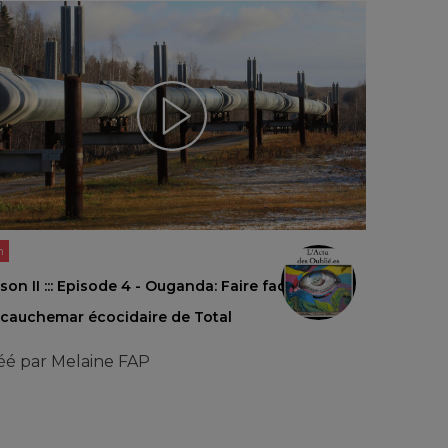
n
son II ::: Episode 4 - Ouganda: Faire face
 cauchemar écocidaire de Total
éé par
Melaine FAP