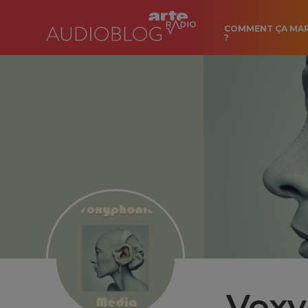
COMMENT ÇA MA
?
Voxy