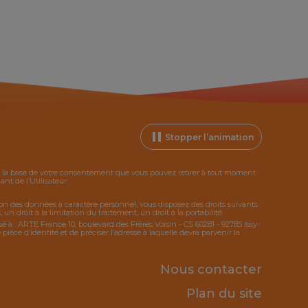
Stopper l’animation
ur la base de votre consentement que vous pouvez retirer à tout moment.
t de l’Utilisateur.
tion des données à caractère personnel, vous disposez des droits suivants :
 un droit à la limitation du traitement, un droit à la portabilité.
sé à : ARTE France 10, boulevard des Frères Voisin - CS 60281 - 92785 Issy-
ce d’identité et de préciser l’adresse à laquelle devra parvenir la
Nous contacter
Plan du site