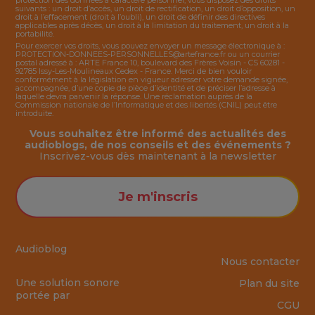
protection des données à caractère personnel, vous disposez des droits
suivants : un droit d’accès, un droit de rectification, un droit d’opposition, un
droit à l’effacement (droit à l’oubli), un droit de définir des directives
applicables après décès, un droit à la limitation du traitement, un droit à la
portabilité.
Pour exercer vos droits, vous pouvez envoyer un message électronique à :
PROTECTION-DONNEES-PERSONNELLES@artefrance.fr
ou un courrier
postal adressé à : ARTE France 10, boulevard des Frères Voisin - CS 60281 -
92785 Issy-Les-Moulineaux Cedex - France. Merci de bien vouloir
conformément à la législation en vigueur adresser votre demande signée,
accompagnée, d’une copie de pièce d’identité et de préciser l’adresse à
laquelle devra parvenir la réponse. Une réclamation auprès de la
Commission nationale de l’Informatique et des libertés (CNIL) peut être
introduite.
Vous souhaitez être informé des actualités des
audioblogs, de nos conseils et des événements ?
Inscrivez-vous dès maintenant à la
newsletter
Je m'inscris
Audioblog
Nous contacter
Une solution sonore
Plan du site
portée par
CGU