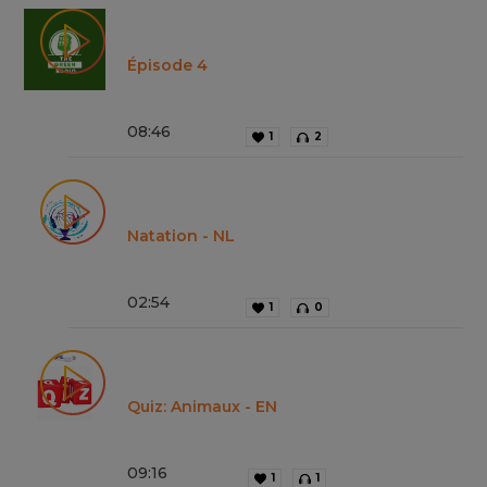
Épisode 4
08
:
46
1
2
Natation - NL
02
:
54
1
0
Quiz: Animaux - EN
09
:
16
1
1