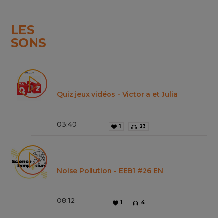
LES
SONS
Quiz jeux vidéos - Victoria et Julia
03
:
40
1
23
Noise Pollution - EEB1 #26 EN
08
:
12
1
4