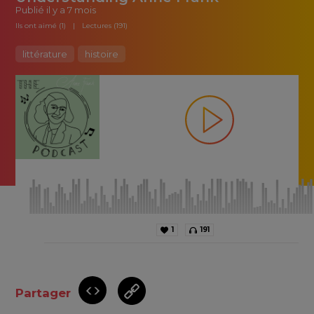
Publié
il y a 7 mois
Ils ont aimé (1)
Lectures (191)
littérature
histoire
1
191
Partager