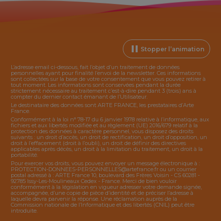
Stopper l’animation
L’adresse email ci-dessous, fait l’objet d’un traitement de données
personnelles ayant pour finalité l’envoi de la
newsletter
. Ces informations
sont collectées sur la base de votre consentement que vous pouvez retirer à
tout moment. Les informations sont conservées pendant la durée
strictement nécessaire au traitement c’est-à-dire pendant 3 (trois) ans à
compter du dernier contact émanant de l’Utilisateur.
Le destinataire des données sont ARTE FRANCE, les prestataires d’Arte
France.
Conformément à la loi n° 78-17 du 6 janvier 1978 relative à l’informatique, aux
fichiers et aux libertés modifiée et au règlement (UE) 2016/679 relatif à la
protection des données à caractère personnel, vous disposez des droits
suivants : un droit d’accès, un droit de rectification, un droit d’opposition, un
droit à l’effacement (droit à l’oubli), un droit de définir des directives
applicables après décès, un droit à la limitation du traitement, un droit à la
portabilité.
Pour exercer vos droits, vous pouvez envoyer un message électronique à :
PROTECTION-DONNEES-PERSONNELLES@artefrance.fr
ou un courrier
postal adressé à : ARTE France 10, boulevard des Frères Voisin - CS 60281 -
92785 Issy-Les-Moulineaux Cedex - France. Merci de bien vouloir
conformément à la législation en vigueur adresser votre demande signée,
accompagnée, d’une copie de pièce d’identité et de préciser l’adresse à
laquelle devra parvenir la réponse. Une réclamation auprès de la
Commission nationale de l’Informatique et des libertés (CNIL) peut être
introduite.