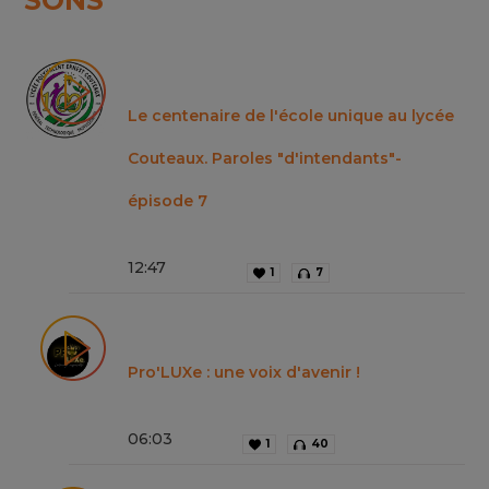
SONS
Le centenaire de l'école unique au lycée
Couteaux. Paroles "d'intendants"-
épisode 7
12
:
47
1
7
Pro'LUXe : une voix d'avenir !
06
:
03
1
40