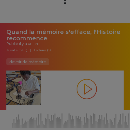
Quand la mémoire s'efface, l'Histoire
recommence
Publié
il y a un an
Ils ont aimé (1)
Lectures (33)
devoir de mémoire