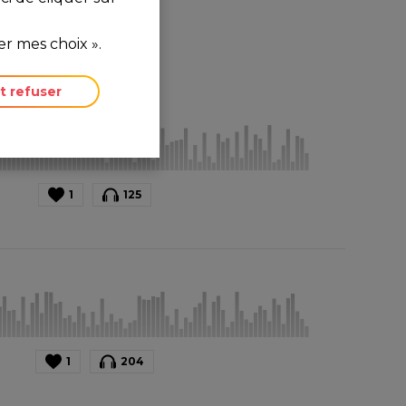
r mes choix ».
t refuser
1
125
1
204