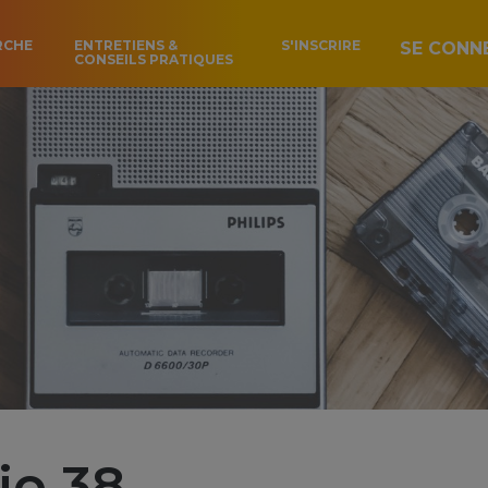
RCHE
ENTRETIENS &
S'INSCRIRE
SE CONN
CONSEILS PRATIQUES
io 38