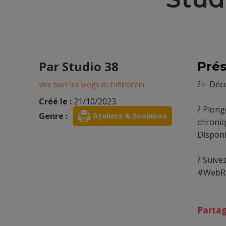
Par
Studio 38
Prés
?✨ Déco
Voir tous les blogs de l’utilisateur
Créé le :
21/10/2023
? Plong
Genre :
Ateliers & Scolaires
chroniq
Disponi
? Suive
#WebRa
Parta