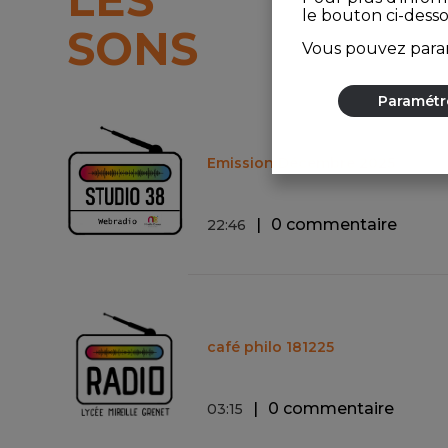
le bouton ci-dess
SONS
Vous pouvez param
Paramétr
Emission Décembre 2025
0 commentaire
22
:
46
café philo 181225
0 commentaire
03
:
15