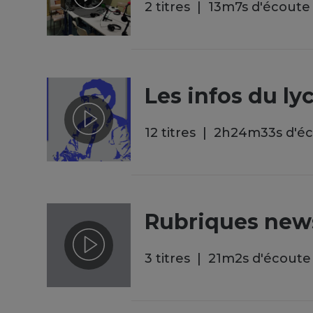
2 titres
13
m
7
s
d'écoute
Les infos du ly
12 titres
2
h
24
m
33
s
d'é
Rubriques new
3 titres
21
m
2
s
d'écoute