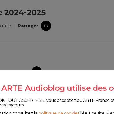
e 2024-2025
coute
Partager
e
Partager
e ARTE Audioblog utilise des c
 OK TOUT ACCEPTER », vous acceptez qu'ARTE France et le
res traceurs.
mation consultez la
politique de cookies
liée à ce site.
Merc