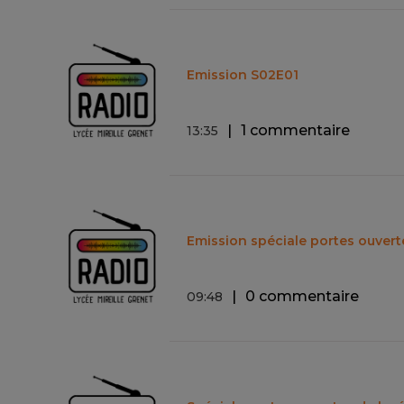
Emission S02E01
1 commentaire
13
:
35
Emission spéciale portes ouvert
0 commentaire
09
:
48