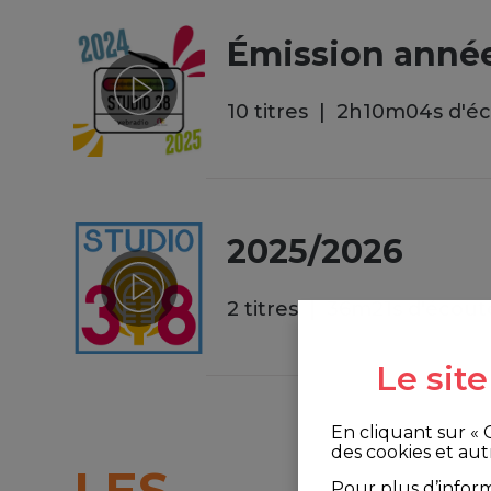
Émission anné
10 titres
2
h
10
m
04
s
d'é
2025/2026
2 titres
36
m
21
s
d'écout
Le sit
En cliquant sur «
des cookies et aut
LES
Pour plus d’infor