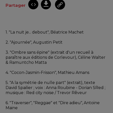
Partager
1. "La nuit je... debout", Béatrice Machet
2. "Ajournée", Augustin Petit
3. "Ombre sans épine" (extrait d'un recueil à 
paraître aux éditions de Corlevour), Céline Walter 
& Ramuntcho Matta
4. "Cocon-Jasmin-Frisson", Mathieu Amans
5. "A la symétrie de nulle part" (extrait), texte 
David Spailier ; voix : Anna Roubine - Dorian SRed ; 
musique : Red city noise / Trevor Rêveur
6. "Traverser", "Reggae" et "Dire adieu", Antoine 
Maine