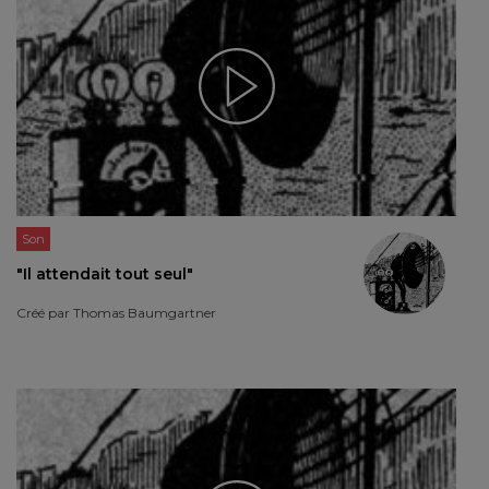
Son
"Il attendait tout seul"
Créé par
Thomas Baumgartner