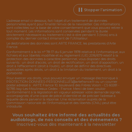
Stopper l’animation
L’adresse email ci-dessous, fait l’objet d’un traitement de données
personnelles ayant pour finalité l’envoi de la
newsletter
. Ces informations
sont collectées sur la base de votre consentement que vous pouvez retirer à
tout moment. Les informations sont conservées pendant la durée
strictement nécessaire au traitement c’est-à-dire pendant 3 (trois) ans à
compter du dernier contact émanant de l’Utilisateur.
Le destinataire des données sont ARTE FRANCE, les prestataires d’Arte
France.
Conformément à la loi n° 78-17 du 6 janvier 1978 relative à l’informatique, aux
fichiers et aux libertés modifiée et au règlement (UE) 2016/679 relatif à la
protection des données à caractère personnel, vous disposez des droits
suivants : un droit d’accès, un droit de rectification, un droit d’opposition, un
droit à l’effacement (droit à l’oubli), un droit de définir des directives
applicables après décès, un droit à la limitation du traitement, un droit à la
portabilité.
Pour exercer vos droits, vous pouvez envoyer un message électronique à :
PROTECTION-DONNEES-PERSONNELLES@artefrance.fr
ou un courrier
postal adressé à : ARTE France 10, boulevard des Frères Voisin - CS 60281 -
92785 Issy-Les-Moulineaux Cedex - France. Merci de bien vouloir
conformément à la législation en vigueur adresser votre demande signée,
accompagnée, d’une copie de pièce d’identité et de préciser l’adresse à
laquelle devra parvenir la réponse. Une réclamation auprès de la
Commission nationale de l’Informatique et des libertés (CNIL) peut être
introduite.
Vous souhaitez être informé des actualités des
audioblogs, de nos conseils et des événements ?
Inscrivez-vous dès maintenant à la
newsletter