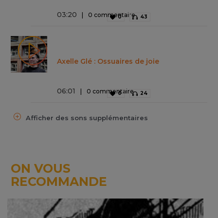
03
:
20
0 commentaire
0
43
Axelle Glé : Ossuaires de joie
06
:
01
0 commentaire
0
24
Afficher des sons supplémentaires
ON VOUS
RECOMMANDE