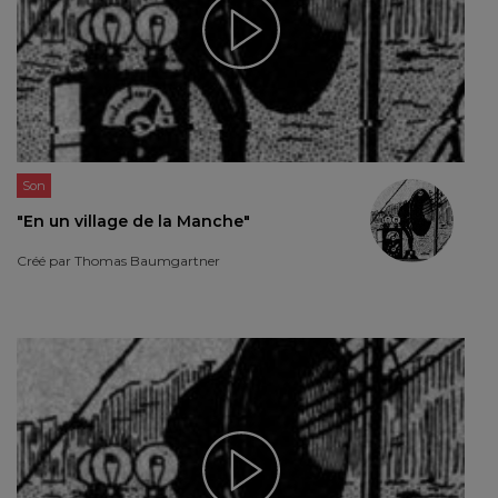
Son
"En un village de la Manche"
Créé par
Thomas Baumgartner