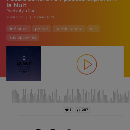
la Nuit
Publié
il y a 2 ans
Ils ont aimé (1)
Lectures (287)
littérature
poésie
poésie sonore
nuit
audiopoèmes
1
287