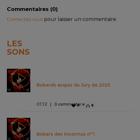
Commentaires (
0
)
pour laisser un commentaire
Connectez-vous
LES
SONS
Bobards exquis du Jury de 2025
01
:
12
0 commentaire
0
8
Bobars des Inconnus n°1