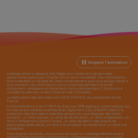
Stopper l’animation
L’adresse email ci-dessous, fait l’objet d’un traitement de données
personnelles ayant pour finalité l’envoi de la
newsletter
. Ces informations
sont collectées sur la base de votre consentement que vous pouvez retirer à
tout moment. Les informations sont conservées pendant la durée
strictement nécessaire au traitement c’est-à-dire pendant 3 (trois) ans à
compter du dernier contact émanant de l’Utilisateur.
Le destinataire des données sont ARTE FRANCE, les prestataires d’Arte
France.
Conformément à la loi n° 78-17 du 6 janvier 1978 relative à l’informatique, aux
fichiers et aux libertés modifiée et au règlement (UE) 2016/679 relatif à la
protection des données à caractère personnel, vous disposez des droits
suivants : un droit d’accès, un droit de rectification, un droit d’opposition, un
droit à l’effacement (droit à l’oubli), un droit de définir des directives
applicables après décès, un droit à la limitation du traitement, un droit à la
portabilité.
Pour exercer vos droits, vous pouvez envoyer un message électronique à :
PROTECTION-DONNEES-PERSONNELLES@artefrance.fr
ou un courrier