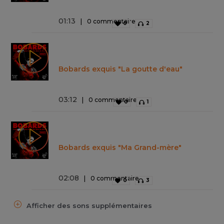
01
:
13
0 commentaire
0
2
Bobards exquis "La goutte d'eau"
03
:
12
0 commentaire
0
1
Bobards exquis "Ma Grand-mère"
02
:
08
0 commentaire
0
3
Afficher des sons supplémentaires