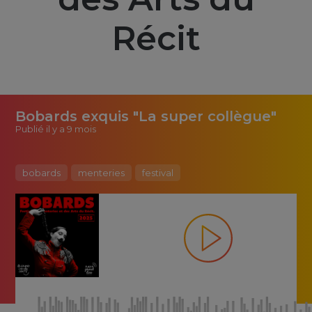
Récit
Bobards exquis "La super collègue"
Publié
il y a 9 mois
bobards
menteries
festival