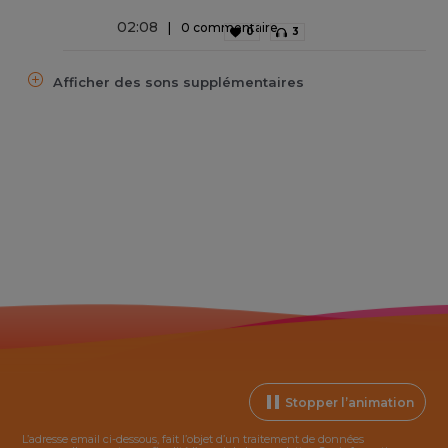
02
:
08
0 commentaire
0
3
Afficher des sons supplémentaires
Stopper l’animation
L’adresse email ci-dessous, fait l’objet d’un traitement de données