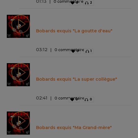
01
:
13
0 commentaire
0
2
Bobards exquis "La goutte d'eau"
03
:
12
0 commentaire
0
1
Bobards exquis "La super collègue"
02
:
41
0 commentaire
0
0
Bobards exquis "Ma Grand-mère"