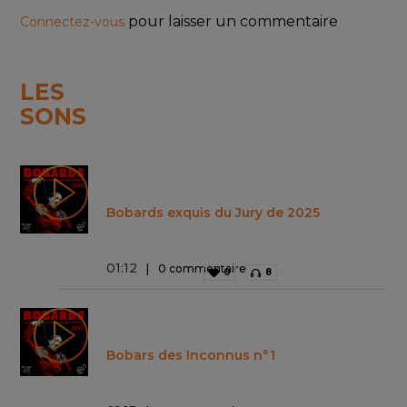
pour laisser un commentaire
Connectez-vous
LES
SONS
Bobards exquis du Jury de 2025
01
:
12
0 commentaire
0
8
Bobars des Inconnus n°1