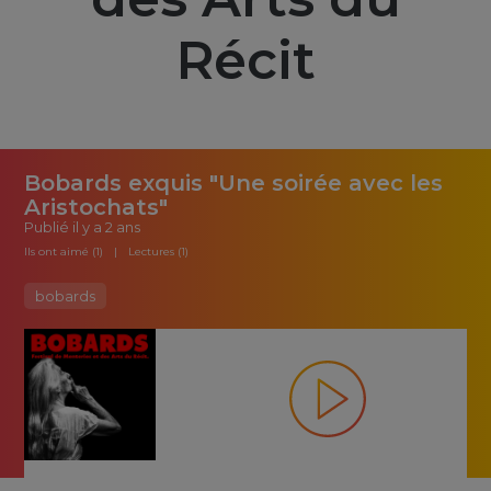
Récit
Bobards exquis "Une soirée avec les
Aristochats"
Publié
il y a 2 ans
Ils ont aimé (1)
Lectures (1)
bobards