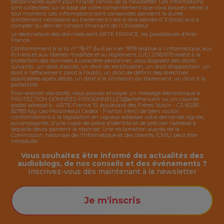
personnelles ayant pour finalité l’envoi de la
newsletter
. Ces informations
sont collectées sur la base de votre consentement que vous pouvez retirer à
tout moment. Les informations sont conservées pendant la durée
strictement nécessaire au traitement c’est-à-dire pendant 3 (trois) ans à
compter du dernier contact émanant de l’Utilisateur.
Le destinataire des données sont ARTE FRANCE, les prestataires d’Arte
France.
Conformément à la loi n° 78-17 du 6 janvier 1978 relative à l’informatique, aux
fichiers et aux libertés modifiée et au règlement (UE) 2016/679 relatif à la
protection des données à caractère personnel, vous disposez des droits
suivants : un droit d’accès, un droit de rectification, un droit d’opposition, un
droit à l’effacement (droit à l’oubli), un droit de définir des directives
applicables après décès, un droit à la limitation du traitement, un droit à la
portabilité.
Pour exercer vos droits, vous pouvez envoyer un message électronique à :
PROTECTION-DONNEES-PERSONNELLES@artefrance.fr
ou un courrier
postal adressé à : ARTE France 10, boulevard des Frères Voisin - CS 60281 -
92785 Issy-Les-Moulineaux Cedex - France. Merci de bien vouloir
conformément à la législation en vigueur adresser votre demande signée,
accompagnée, d’une copie de pièce d’identité et de préciser l’adresse à
laquelle devra parvenir la réponse. Une réclamation auprès de la
Commission nationale de l’Informatique et des libertés (CNIL) peut être
introduite.
Vous souhaitez être informé des actualités des
audioblogs, de nos conseils et des événements ?
Inscrivez-vous dès maintenant à la
newsletter
Je m'inscris