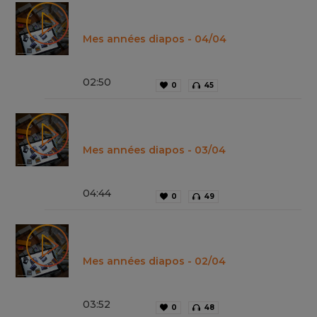
Mes années diapos - 04/04
02
:
50
0
45
Mes années diapos - 03/04
04
:
44
0
49
Mes années diapos - 02/04
03
:
52
0
48