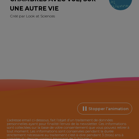
UNE AUTRE VIE
Créé par
Look at Sciences
Stopper l’animation
L’adresse email ci-dessous, fait l’objet d’un traitement de données
personnelles ayant pour finalité l’envoi de la
newsletter
. Ces informations
sont collectées sur la base de votre consentement que vous pouvez retirer à
tout moment. Les informations sont conservées pendant la durée
strictement nécessaire au traitement c’est-à-dire pendant 3 (trois) ans à
compter du dernier contact émanant de l’Utilisateur.