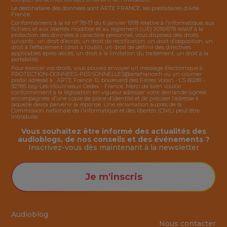
Le destinataire des données sont ARTE FRANCE, les prestataires d’Arte
France.
Conformément à la loi n° 78-17 du 6 janvier 1978 relative à l’informatique, aux
fichiers et aux libertés modifiée et au règlement (UE) 2016/679 relatif à la
protection des données à caractère personnel, vous disposez des droits
suivants : un droit d’accès, un droit de rectification, un droit d’opposition, un
droit à l’effacement (droit à l’oubli), un droit de définir des directives
applicables après décès, un droit à la limitation du traitement, un droit à la
portabilité.
Pour exercer vos droits, vous pouvez envoyer un message électronique à :
PROTECTION-DONNEES-PERSONNELLES@artefrance.fr
ou un courrier
postal adressé à : ARTE France 10, boulevard des Frères Voisin - CS 60281 -
92785 Issy-Les-Moulineaux Cedex - France. Merci de bien vouloir
conformément à la législation en vigueur adresser votre demande signée,
accompagnée, d’une copie de pièce d’identité et de préciser l’adresse à
laquelle devra parvenir la réponse. Une réclamation auprès de la
Commission nationale de l’Informatique et des libertés (CNIL) peut être
introduite.
Vous souhaitez être informé des actualités des
audioblogs, de nos conseils et des événements ?
Inscrivez-vous dès maintenant à la
newsletter
Je m'inscris
Audioblog
Nous contacter