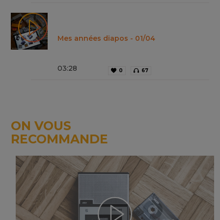
Mes années diapos - 01/04
03
:
28
0
67
ON VOUS
RECOMMANDE