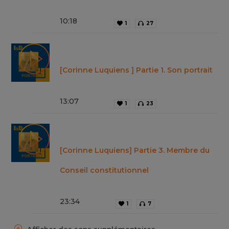
10
:
18
1
27
[Corinne Luquiens ] Partie 1. Son portrait
13
:
07
1
23
[Corinne Luquiens] Partie 3. Membre du
Conseil constitutionnel
23
:
34
1
7