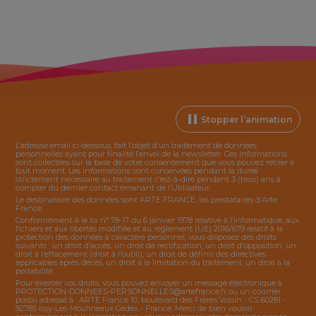
Stopper l’animation
L’adresse email ci-dessous, fait l’objet d’un traitement de données
personnelles ayant pour finalité l’envoi de la
newsletter
. Ces informations
sont collectées sur la base de votre consentement que vous pouvez retirer à
tout moment. Les informations sont conservées pendant la durée
strictement nécessaire au traitement c’est-à-dire pendant 3 (trois) ans à
compter du dernier contact émanant de l’Utilisateur.
Le destinataire des données sont ARTE FRANCE, les prestataires d’Arte
France.
Conformément à la loi n° 78-17 du 6 janvier 1978 relative à l’informatique, aux
fichiers et aux libertés modifiée et au règlement (UE) 2016/679 relatif à la
protection des données à caractère personnel, vous disposez des droits
suivants : un droit d’accès, un droit de rectification, un droit d’opposition, un
droit à l’effacement (droit à l’oubli), un droit de définir des directives
applicables après décès, un droit à la limitation du traitement, un droit à la
portabilité.
Pour exercer vos droits, vous pouvez envoyer un message électronique à :
PROTECTION-DONNEES-PERSONNELLES@artefrance.fr
ou un courrier
postal adressé à : ARTE France 10, boulevard des Frères Voisin - CS 60281 -
92785 Issy-Les-Moulineaux Cedex - France. Merci de bien vouloir