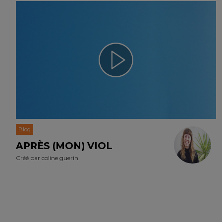
Blog
APRÈS (MON) VIOL
Créé par
coline guerin