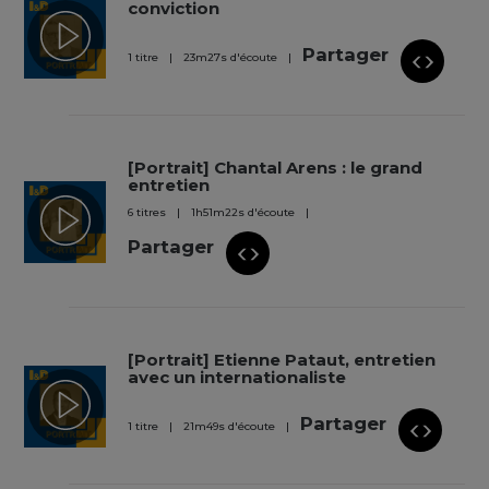
conviction
Partager
1 titre
23
m
27
s
d'écoute
[Portrait] Chantal Arens : le grand
entretien
6 titres
1
h
51
m
22
s
d'écoute
Partager
[Portrait] Etienne Pataut, entretien
avec un internationaliste
Partager
1 titre
21
m
49
s
d'écoute