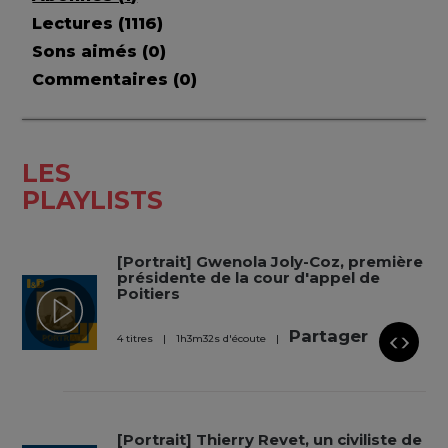
Lectures (
1116
)
Sons aimés (
0
)
Commentaires (
0
)
LES
PLAYLISTS
[Portrait] Gwenola Joly-Coz, première
présidente de la cour d'appel de
Poitiers
Partager
4 titres
1
h
3
m
32
s
d'écoute
[Portrait] Thierry Revet, un civiliste de