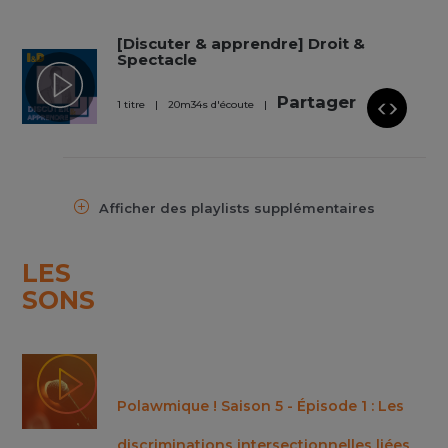
[Discuter & apprendre] Droit &
Spectacle
Partager
1 titre
20
m
34
s
d'écoute
Afficher des playlists supplémentaires
LES
SONS
Polawmique ! Saison 5 - Épisode 1 : Les
discriminations intersectionnelles liées