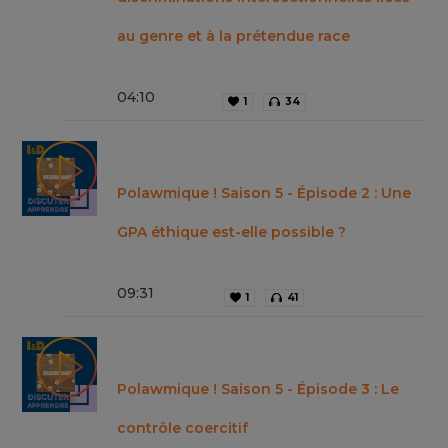
au genre et à la prétendue race
04
:
10
1
34
Polawmique ! Saison 5 - Épisode 2 : Une
GPA éthique est-elle possible ?
09
:
31
1
41
Polawmique ! Saison 5 - Épisode 3 : Le
contrôle coercitif