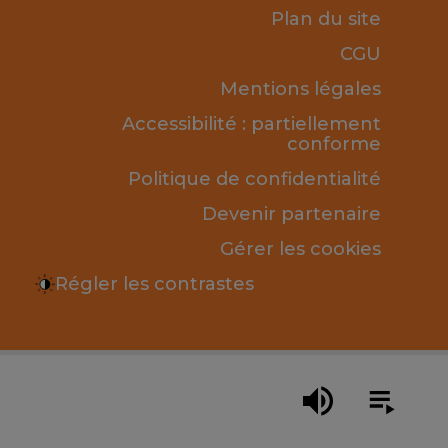
Plan du site
CGU
Mentions légales
Accessibilité : partiellement
conforme
Politique de confidentialité
Devenir partenaire
Gérer les cookies
Régler les contrastes
des) ou cliquez pour modifier la position de lecture.
Utilisez les 