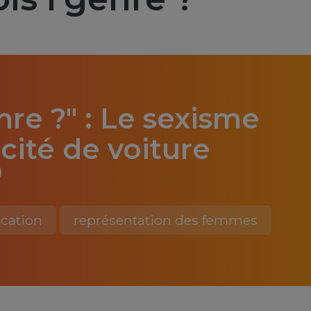
nre ?" : Le sexisme
icité de voiture
)
cation
représentation des femmes