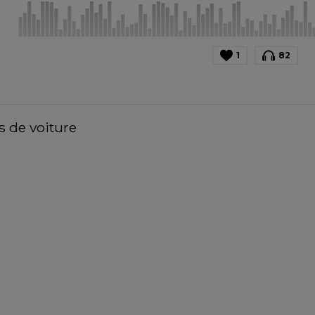
1
82
s de voiture 