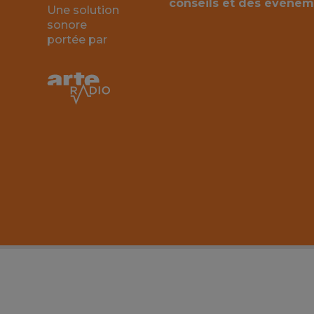
conseils et des événem
Une solution
sonore
portée par
Utilisez les flèches gauche ou droite pour naviguer dans