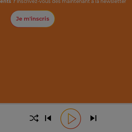
ents ?
Inscrivez-vous dès maintenant à la
newsletter
Je m'inscris
 la piste (Majuscule + flèches pour des sauts de 10 secon