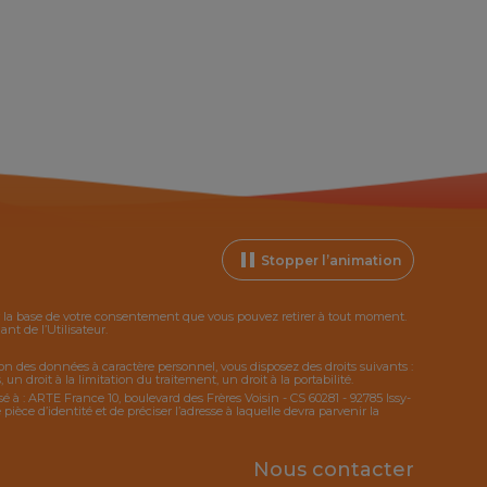
Stopper l’animation
ur la base de votre consentement que vous pouvez retirer à tout moment.
t de l’Utilisateur.
tion des données à caractère personnel, vous disposez des droits suivants :
 un droit à la limitation du traitement, un droit à la portabilité.
sé à : ARTE France 10, boulevard des Frères Voisin - CS 60281 - 92785 Issy-
ce d’identité et de préciser l’adresse à laquelle devra parvenir la
Nous contacter