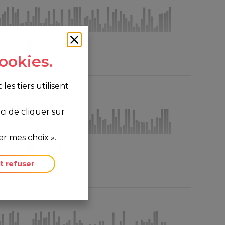
0
38
ookies.
s tiers utilisent
i de cliquer sur
r mes choix ».
0
19
t refuser