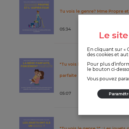
Tu vois le genre? Mme Propre et 
05
:
34
Le sit
En cliquant sur «
des cookies et aut
Pour plus d’infor
"Tu vois le genre?" : La mère pa
le bouton ci-dess
parfaite
Vous pouvez param
05
:
07
Paramétr
"Tu vois le genre ?" : Les jouets 