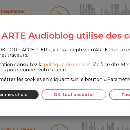
l'aspirateur
e ARTE Audioblog utilise des c
 OK TOUT ACCEPTER », vous acceptez qu'ARTE France et le
res traceurs.
mation consultez la
politique de cookies
liée à ce site.
Merc
rfaite, forcément
ous pour donner votre accord.
étrer les cookies en cliquant sur le bouton « Paramétre
er mes choix
OK, tout accepter
Tou
ont-ils un genre ?