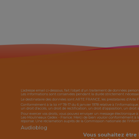
L’adresse email ci-dessous, fait l’objet d’un traitement de données person
Les informations sont conservées pendant la durée strictement nécessaire
Le destinataire des données sont ARTE FRANCE, les prestataires d’Arte 
Conformément à la loi n° 78-17 du 6 janvier 1978 relative à l’informatique
un droit d’accès, un droit de rectification, un droit d’opposition, un droit à
Pour exercer vos droits, vous pouvez envoyer un message électronique à 
Les-Moulineaux Cedex - France. Merci de bien vouloir conformément à la l
réponse. Une réclamation auprès de la Commission nationale de l’Informat
Audioblog
Vous souhaitez être 