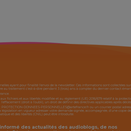
nelles ayant pour finalité l’envoi de la
newsletter
. Ces informations sont collectées s
 au traitement c’est-à-dire pendant 3 (trois) ans à compter du dernier contact émanan
France.
, aux fichiers et aux libertés modifiée et au règlement (UE) 2016/679 relatif à la protec
 l’effacement (droit à l’oubli), un droit de définir des directives applicables après décès,
:
PROTECTION-DONNEES-PERSONNELLES@artefrance.fr
ou un courrier postal adres
égislation en vigueur adresser votre demande signée, accompagnée, d’une copie de piè
ique et des libertés (CNIL) peut être introduite.
informé des actualités des audioblogs, de nos