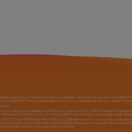
nelles ayant pour finalité l’envoi de la
newsletter
. Ces informations sont collectées s
 au traitement c’est-à-dire pendant 3 (trois) ans à compter du dernier contact émanan
France.
, aux fichiers et aux libertés modifiée et au règlement (UE) 2016/679 relatif à la protec
 l’effacement (droit à l’oubli), un droit de définir des directives applicables après décès,
:
PROTECTION-DONNEES-PERSONNELLES@artefrance.fr
ou un courrier postal adres
égislation en vigueur adresser votre demande signée, accompagnée, d’une copie de piè
ique et des libertés (CNIL) peut être introduite.