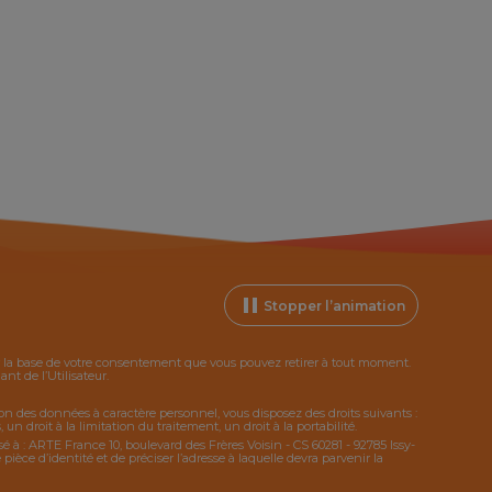
Stopper l’animation
ur la base de votre consentement que vous pouvez retirer à tout moment.
t de l’Utilisateur.
tion des données à caractère personnel, vous disposez des droits suivants :
 un droit à la limitation du traitement, un droit à la portabilité.
sé à : ARTE France 10, boulevard des Frères Voisin - CS 60281 - 92785 Issy-
ce d’identité et de préciser l’adresse à laquelle devra parvenir la