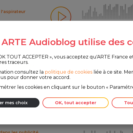
l'aspirateur
e ARTE Audioblog utilise des c
 OK TOUT ACCEPTER », vous acceptez qu'ARTE France et le
res traceurs.
rfaite, forcément
mation consultez la
politique de cookies
liée à ce site.
Merc
ous pour donner votre accord.
étrer les cookies en cliquant sur le bouton « Paramétre
er mes choix
OK, tout accepter
Tou
 dans les publicité