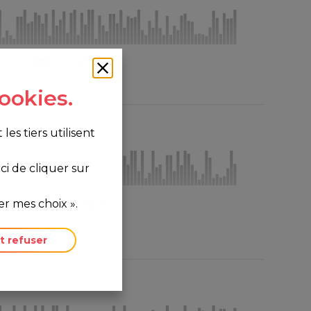
0
38
ookies.
s tiers utilisent
i de cliquer sur
r mes choix ».
0
19
t refuser