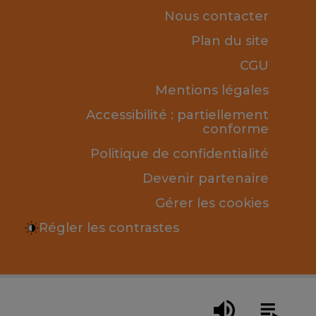
Nous contacter
Plan du site
CGU
Mentions légales
Accessibilité : partiellement
conforme
Politique de confidentialité
Devenir partenaire
Gérer les cookies
Régler les contrastes
des) ou cliquez pour modifier la position de lecture.
Utilisez les 