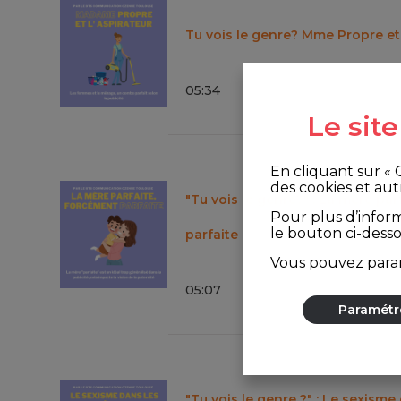
Tu vois le genre? Mme Propre et 
05
:
34
Le sit
En cliquant sur «
des cookies et aut
"Tu vois le genre?" : La mère pa
Pour plus d’infor
le bouton ci-dess
parfaite
Vous pouvez param
05
:
07
Paramétr
"Tu vois le genre ?" : Le sexisme