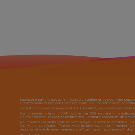
L’adresse email ci-dessous, fait l’objet d’un traitement de données person
Les informations sont conservées pendant la durée strictement nécessaire
Le destinataire des données sont ARTE FRANCE, les prestataires d’Arte 
Conformément à la loi n° 78-17 du 6 janvier 1978 relative à l’informatique
un droit d’accès, un droit de rectification, un droit d’opposition, un droit à
Pour exercer vos droits, vous pouvez envoyer un message électronique à 
Les-Moulineaux Cedex - France. Merci de bien vouloir conformément à la l
réponse. Une réclamation auprès de la Commission nationale de l’Informat