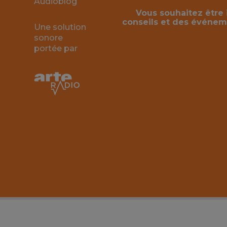
Audioblog
Vous souhaitez être 
conseils et des événem
Une solution
sonore
portée par
Utilisez les flèches gauche ou droite pour naviguer dans