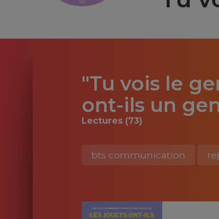
"Tu vois le ge
ont-ils un ge
Lectures (73)
bts communication
re