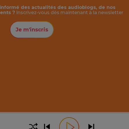
informé des actualités des audioblogs, de nos
ents ?
Inscrivez-vous dès maintenant à la
newsletter
Je m'inscris
 la piste (Majuscule + flèches pour des sauts de 10 secon