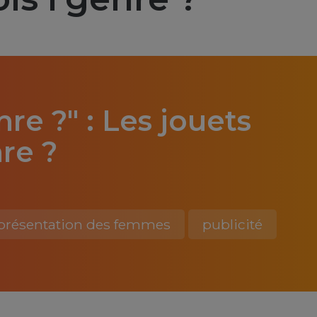
nre ?" : Les jouets
nre ?
présentation des femmes
publicité