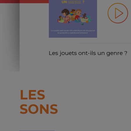
Les jouets ont-ils un genre ? 
LES
SONS