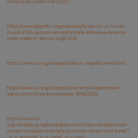
compris-jerusalem-est-2023/
https://www.aligrefm.org/podcasts/la-vie-est-un-roman-
24-juin-2025-gaza-et-son-patrimoine-interview-de-anne-
marie-edde-et-fabrice-virgili-3116
https://www.un.org/unispal/fr/about-unispal/committee/
https://www.un.org/unispal/document/un-palestinian-
rights-committee-pressrelease-18feb2025/
https://www-un-
org.translate.goog/unispal/document/special-rapporteur-
condemns-israeli-attempts-to-further-annex-west-bank/?
_x_tr_sl=auto&_x_tr_tl=fr&_x_tr_hl=fr