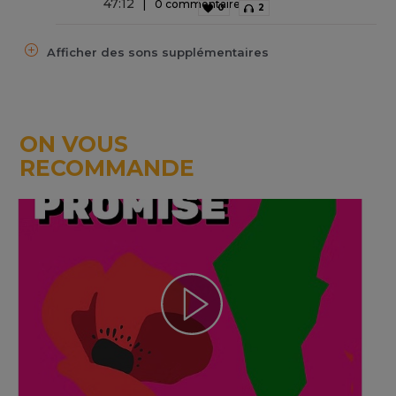
47
:
12
0 commentaire
0
2
Afficher des sons supplémentaires
ON VOUS
RECOMMANDE