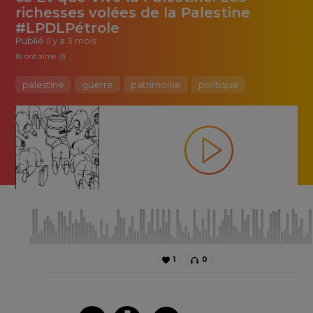
richesses volées de la Palestine
#LPDLPétrole
Publié
il y a 3 mois
Ils ont aimé (1)
palestine
guerre
patrimoine
politique
1
0