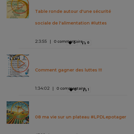
Table ronde autour d'une sécurité
sociale de l'alimentation #luttes
2
:
3
:
55
0 commentaire
0
0
Comment gagner des luttes !!!
1
:
34
:
02
0 commentaire
0
1
08 ma vie sur un plateau #LPDLepotager