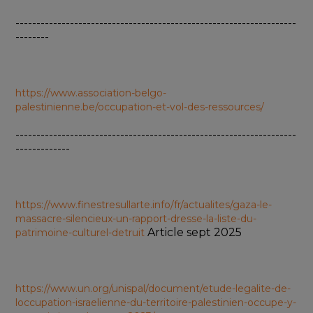
-------------------------------------------------------------------
--------
https://www.association-belgo-
palestinienne.be/occupation-et-vol-des-ressources/
-------------------------------------------------------------------
-------------
https://www.finestresullarte.info/fr/actualites/gaza-le-
massacre-silencieux-un-rapport-dresse-la-liste-du-
 Article sept 2025
patrimoine-culturel-detruit
https://www.un.org/unispal/document/etude-legalite-de-
loccupation-israelienne-du-territoire-palestinien-occupe-y-