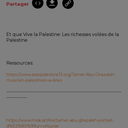
Partager
Et que Vive la Palestine: Les richesses volées de la 
Palestine
Ressources:
https://www.assopalestine13.org/Tamer-Abu-Ghazaleh-
musicien-palestinien-a-Arles
-------------------------------------------------------------------
------------
https://www.misk.art/lire/tamer-abu-ghazaleh-portrait-
d%E2%80%99un-virtuose