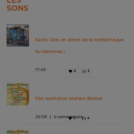
LES
SONS
Radio Clim, en direct de la médiathèque
du Valromey !
17
:
49
0
3
SSA restitution ateliers #luttes
26
:
08
0 commentaire
0
4