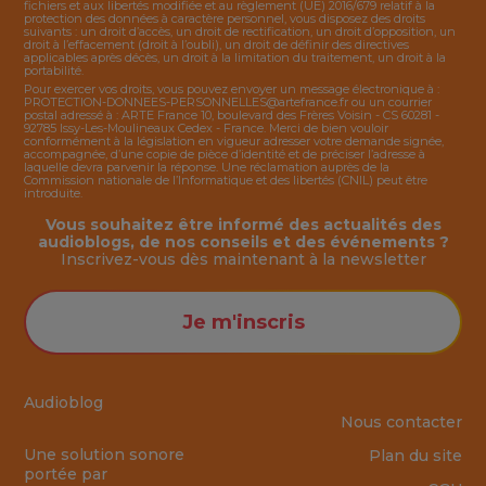
fichiers et aux libertés modifiée et au règlement (UE) 2016/679 relatif à la
protection des données à caractère personnel, vous disposez des droits
suivants : un droit d’accès, un droit de rectification, un droit d’opposition, un
droit à l’effacement (droit à l’oubli), un droit de définir des directives
applicables après décès, un droit à la limitation du traitement, un droit à la
portabilité.
Pour exercer vos droits, vous pouvez envoyer un message électronique à :
PROTECTION-DONNEES-PERSONNELLES@artefrance.fr
ou un courrier
postal adressé à : ARTE France 10, boulevard des Frères Voisin - CS 60281 -
92785 Issy-Les-Moulineaux Cedex - France. Merci de bien vouloir
conformément à la législation en vigueur adresser votre demande signée,
accompagnée, d’une copie de pièce d’identité et de préciser l’adresse à
laquelle devra parvenir la réponse. Une réclamation auprès de la
Commission nationale de l’Informatique et des libertés (CNIL) peut être
introduite.
Vous souhaitez être informé des actualités des
audioblogs, de nos conseils et des événements ?
Inscrivez-vous dès maintenant à la
newsletter
Je m'inscris
Audioblog
Nous contacter
Une solution sonore
Plan du site
portée par