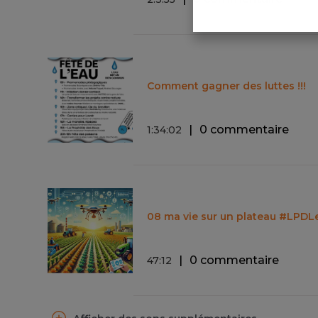
Comment gagner des luttes !!!
0 commentaire
1
:
34
:
02
08 ma vie sur un plateau #LPDL
0 commentaire
47
:
12