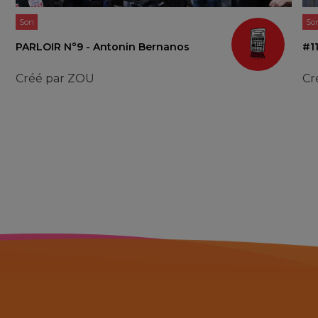
Son
So
PARLOIR N°9 - Antonin Bernanos
#11
Créé par
ZOU
Cr