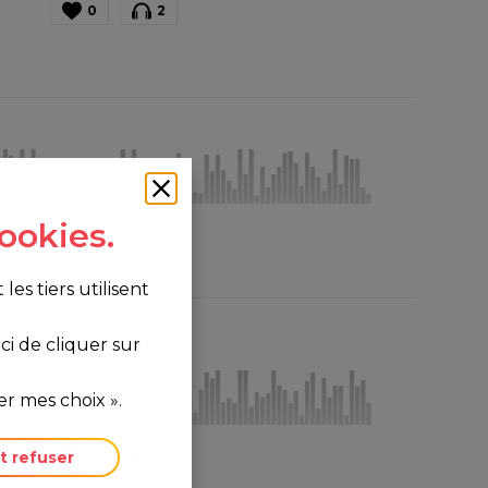
0
2
ookies.
0
4
s tiers utilisent
i de cliquer sur
r mes choix ».
0
0
t refuser