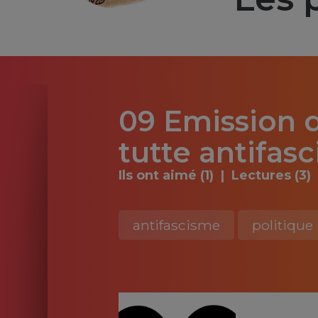
09 Emission d
tutte antifas
Ils ont aimé (1)
Lectures (3)
antifascisme
politique