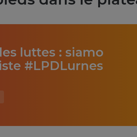
es luttes : siamo
ciste #LPDLurnes