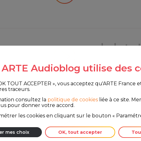
e ARTE Audioblog utilise des c
 OK TOUT ACCEPTER », vous acceptez qu'ARTE France et le
res traceurs.
mation consultez la
politique de cookies
liée à ce site.
Merc
ous pour donner votre accord.
té sociale de
étrer les cookies en cliquant sur le bouton « Paramétre
er mes choix
OK, tout accepter
Tou