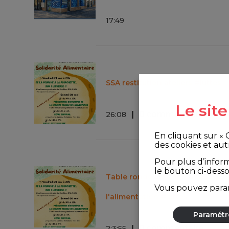
17
:
49
SSA restitution ateliers #luttes
Le sit
0 commentaire
26
:
08
En cliquant sur «
des cookies et aut
Pour plus d’infor
le bouton ci-dess
Table ronde autour d'une sécuri
Vous pouvez param
l'alimentation #luttes
Paramétr
0 commentaire
2
:
3
:
55