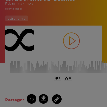
Publié
il y a 4 mois
Ils ont aimé (1)
astronomie
1
0
Partager