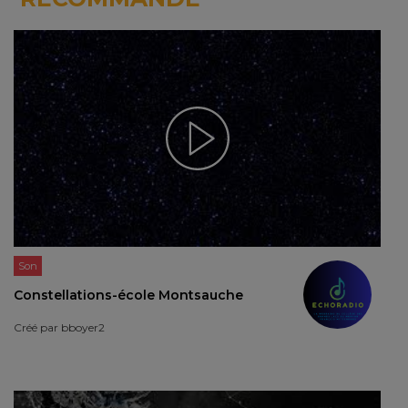
Son
Constellations-école Montsauche
Créé par
bboyer2