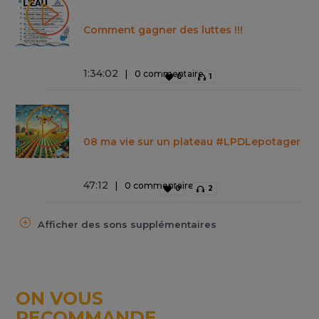
Comment gagner des luttes !!!
1
:
34
:
02
0 commentaire
0
1
08 ma vie sur un plateau #LPDLepotager
47
:
12
0 commentaire
0
2
Afficher des sons supplémentaires
ON VOUS
RECOMMANDE