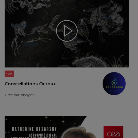
Son
Constellations Ouroux
Créé par
bboyer2