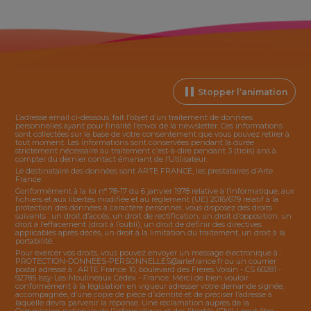
Stopper l’animation
L’adresse email ci-dessous, fait l’objet d’un traitement de données
personnelles ayant pour finalité l’envoi de la
newsletter
. Ces informations
sont collectées sur la base de votre consentement que vous pouvez retirer à
tout moment. Les informations sont conservées pendant la durée
strictement nécessaire au traitement c’est-à-dire pendant 3 (trois) ans à
compter du dernier contact émanant de l’Utilisateur.
Le destinataire des données sont ARTE FRANCE, les prestataires d’Arte
France.
Conformément à la loi n° 78-17 du 6 janvier 1978 relative à l’informatique, aux
fichiers et aux libertés modifiée et au règlement (UE) 2016/679 relatif à la
protection des données à caractère personnel, vous disposez des droits
suivants : un droit d’accès, un droit de rectification, un droit d’opposition, un
droit à l’effacement (droit à l’oubli), un droit de définir des directives
applicables après décès, un droit à la limitation du traitement, un droit à la
portabilité.
Pour exercer vos droits, vous pouvez envoyer un message électronique à :
PROTECTION-DONNEES-PERSONNELLES@artefrance.fr
ou un courrier
postal adressé à : ARTE France 10, boulevard des Frères Voisin - CS 60281 -
92785 Issy-Les-Moulineaux Cedex - France. Merci de bien vouloir
conformément à la législation en vigueur adresser votre demande signée,
accompagnée, d’une copie de pièce d’identité et de préciser l’adresse à
laquelle devra parvenir la réponse. Une réclamation auprès de la