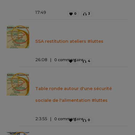
17
:
49
0
3
SSA restitution ateliers #luttes
26
:
08
0 commentaire
0
4
Table ronde autour d'une sécurité
sociale de l'alimentation #luttes
2
:
3
:
55
0 commentaire
0
0