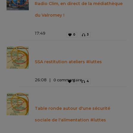
Radio Clim, en direct de la médiathèque
du Valromey !
17
:
49
0
3
SSA restitution ateliers #luttes
26
:
08
0 commentaire
0
4
Table ronde autour d'une sécurité
sociale de l'alimentation #luttes