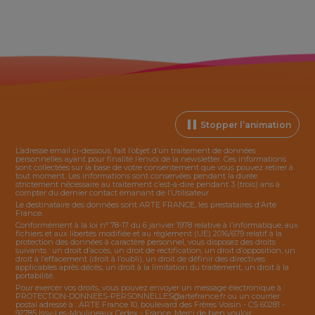
Stopper l’animation
L’adresse email ci-dessous, fait l’objet d’un traitement de données
personnelles ayant pour finalité l’envoi de la
newsletter
. Ces informations
sont collectées sur la base de votre consentement que vous pouvez retirer à
tout moment. Les informations sont conservées pendant la durée
strictement nécessaire au traitement c’est-à-dire pendant 3 (trois) ans à
compter du dernier contact émanant de l’Utilisateur.
Le destinataire des données sont ARTE FRANCE, les prestataires d’Arte
France.
Conformément à la loi n° 78-17 du 6 janvier 1978 relative à l’informatique, aux
fichiers et aux libertés modifiée et au règlement (UE) 2016/679 relatif à la
protection des données à caractère personnel, vous disposez des droits
suivants : un droit d’accès, un droit de rectification, un droit d’opposition, un
droit à l’effacement (droit à l’oubli), un droit de définir des directives
applicables après décès, un droit à la limitation du traitement, un droit à la
portabilité.
Pour exercer vos droits, vous pouvez envoyer un message électronique à :
PROTECTION-DONNEES-PERSONNELLES@artefrance.fr
ou un courrier
postal adressé à : ARTE France 10, boulevard des Frères Voisin - CS 60281 -
92785 Issy-Les-Moulineaux Cedex - France. Merci de bien vouloir