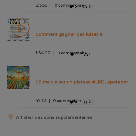
2
:
3
:
55
0 commentaire
0
0
Comment gagner des luttes !!!
1
:
34
:
02
0 commentaire
0
1
08 ma vie sur un plateau #LPDLepotager
47
:
12
0 commentaire
0
2
Afficher des sons supplémentaires