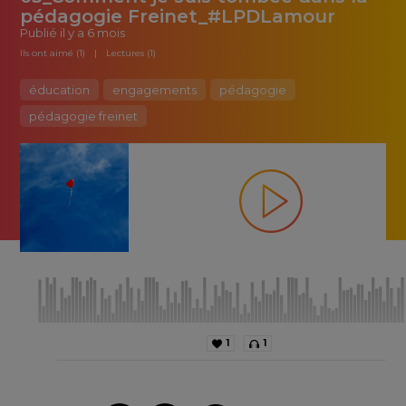
pédagogie Freinet_#LPDLamour
Publié
il y a 6 mois
Ils ont aimé (1)
Lectures (1)
éducation
engagements
pédagogie
pédagogie freinet
1
1