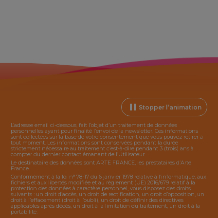
Stopper l’animation
L’adresse email ci-dessous, fait l’objet d’un traitement de données
personnelles ayant pour finalité l’envoi de la
newsletter
. Ces informations
sont collectées sur la base de votre consentement que vous pouvez retirer à
tout moment. Les informations sont conservées pendant la durée
strictement nécessaire au traitement c’est-à-dire pendant 3 (trois) ans à
compter du dernier contact émanant de l’Utilisateur.
Le destinataire des données sont ARTE FRANCE, les prestataires d’Arte
France.
Conformément à la loi n° 78-17 du 6 janvier 1978 relative à l’informatique, aux
fichiers et aux libertés modifiée et au règlement (UE) 2016/679 relatif à la
protection des données à caractère personnel, vous disposez des droits
suivants : un droit d’accès, un droit de rectification, un droit d’opposition, un
droit à l’effacement (droit à l’oubli), un droit de définir des directives
applicables après décès, un droit à la limitation du traitement, un droit à la
portabilité.