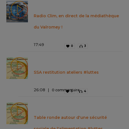
Radio Clim, en direct de la médiathèque
du Valromey !
17
:
49
0
3
SSA restitution ateliers #luttes
26
:
08
0 commentaire
0
4
Table ronde autour d'une sécurité
sociale de l'alimentation #luttes