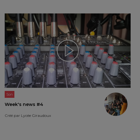
Son
Week's news #4
Créé par
Lycée Giraudoux