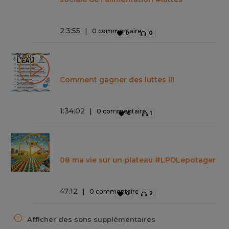
2
:
3
:
55
0 commentaire
0
0
Comment gagner des luttes !!!
1
:
34
:
02
0 commentaire
0
1
08 ma vie sur un plateau #LPDLepotager
47
:
12
0 commentaire
0
2
Afficher des sons supplémentaires