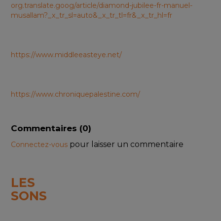
org.translate.goog/article/diamond-jubilee-fr-manuel-
musallam?_x_tr_sl=auto&_x_tr_tl=fr&_x_tr_hl=fr
https://www.middleeasteye.net/
https://www.chroniquepalestine.com/
Commentaires (
0
)
pour laisser un commentaire
Connectez-vous
LES
SONS