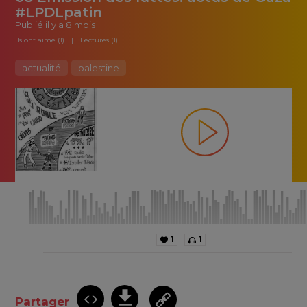
#LPDLpatin
Publié
il y a 8 mois
Ils ont aimé (1)
Lectures (1)
actualité
palestine
1
1
Partager