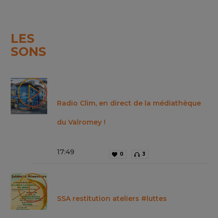
LES
SONS
Radio Clim, en direct de la médiathèque
du Valromey !
17
:
49
0
3
SSA restitution ateliers #luttes