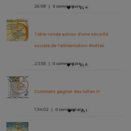
26
:
08
0 commentaire
0
4
Table ronde autour d'une sécurité
sociale de l'alimentation #luttes
2
:
3
:
55
0 commentaire
0
0
Comment gagner des luttes !!!
1
:
34
:
02
0 commentaire
0
1