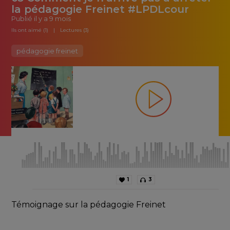
la pédagogie Freinet #LPDLcour
Publié
il y a 9 mois
Ils ont aimé (1)
Lectures (3)
pédagogie freinet
1
3
Témoignage sur la pédagogie Freinet