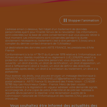
Stopper l’animation
L’adresse email ci-dessous, fait l’objet d’un traitement de données
personnelles ayant pour finalité l’envoi de la
newsletter
. Ces informations
sont collectées sur la base de votre consentement que vous pouvez retirer à
tout moment. Les informations sont conservées pendant la durée
strictement nécessaire au traitement c’est-à-dire pendant 3 (trois) ans à
compter du dernier contact émanant de l’Utilisateur.
Le destinataire des données sont ARTE FRANCE, les prestataires d’Arte
France.
Conformément à la loi n° 78-17 du 6 janvier 1978 relative à l’informatique, aux
fichiers et aux libertés modifiée et au règlement (UE) 2016/679 relatif à la
protection des données à caractère personnel, vous disposez des droits
suivants : un droit d’accès, un droit de rectification, un droit d’opposition, un
droit à l’effacement (droit à l’oubli), un droit de définir des directives
applicables après décès, un droit à la limitation du traitement, un droit à la
portabilité.
Pour exercer vos droits, vous pouvez envoyer un message électronique à :
PROTECTION-DONNEES-PERSONNELLES@artefrance.fr
ou un courrier
postal adressé à : ARTE France 10, boulevard des Frères Voisin - CS 60281 -
92785 Issy-Les-Moulineaux Cedex - France. Merci de bien vouloir
conformément à la législation en vigueur adresser votre demande signée,
accompagnée, d’une copie de pièce d’identité et de préciser l’adresse à
laquelle devra parvenir la réponse. Une réclamation auprès de la
Commission nationale de l’Informatique et des libertés (CNIL) peut être
introduite.
Vous souhaitez être informé des actualités des