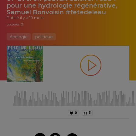
pour une hydrologie régénérative,
Samuel Bonvoisin #fetedeleau
Publié
il y a 10 mois
Lectures (3)
écologie
politique
0
3