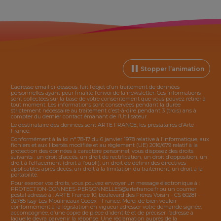
Stopper l’animation
L’adresse email ci-dessous, fait l’objet d’un traitement de données
personnelles ayant pour finalité l’envoi de la
newsletter
. Ces informations
sont collectées sur la base de votre consentement que vous pouvez retirer à
tout moment. Les informations sont conservées pendant la durée
strictement nécessaire au traitement c’est-à-dire pendant 3 (trois) ans à
compter du dernier contact émanant de l’Utilisateur.
Le destinataire des données sont ARTE FRANCE, les prestataires d’Arte
France.
Conformément à la loi n° 78-17 du 6 janvier 1978 relative à l’informatique, aux
fichiers et aux libertés modifiée et au règlement (UE) 2016/679 relatif à la
protection des données à caractère personnel, vous disposez des droits
suivants : un droit d’accès, un droit de rectification, un droit d’opposition, un
droit à l’effacement (droit à l’oubli), un droit de définir des directives
applicables après décès, un droit à la limitation du traitement, un droit à la
portabilité.
Pour exercer vos droits, vous pouvez envoyer un message électronique à :
PROTECTION-DONNEES-PERSONNELLES@artefrance.fr
ou un courrier
postal adressé à : ARTE France 10, boulevard des Frères Voisin - CS 60281 -
92785 Issy-Les-Moulineaux Cedex - France. Merci de bien vouloir
conformément à la législation en vigueur adresser votre demande signée,
accompagnée, d’une copie de pièce d’identité et de préciser l’adresse à
laquelle devra parvenir la réponse. Une réclamation auprès de la