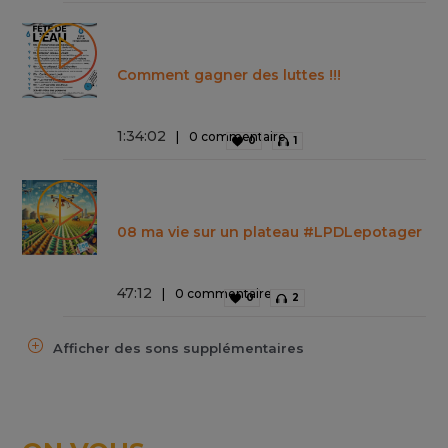
Comment gagner des luttes !!!
1
:
34
:
02
0 commentaire
0
1
08 ma vie sur un plateau #LPDLepotager
47
:
12
0 commentaire
0
2
Afficher des sons supplémentaires