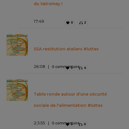
du Valromey !
17
:
49
0
2
SSA restitution ateliers #luttes
26
:
08
0 commentaire
0
4
Table ronde autour d'une sécurité
sociale de l'alimentation #luttes
2
:
3
:
55
0 commentaire
0
0