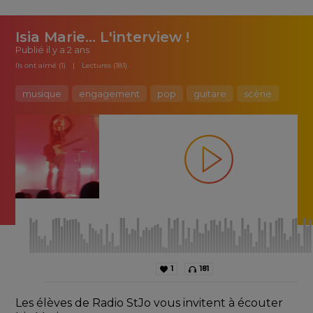
Isia Marie... L'interview !
Publié
il y a 2 ans
Ils ont aimé (1)
Lectures (181)
musique
engagement
pop
guitare
scène
1
181
Les élèves de Radio StJo vous invitent à écouter 