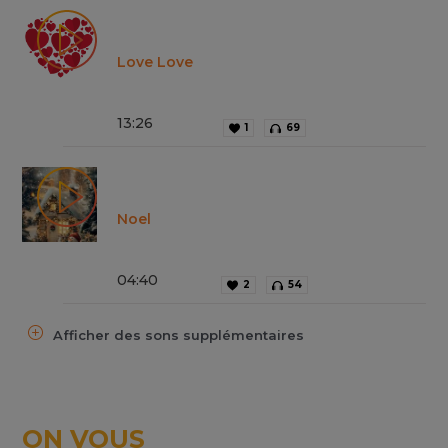
Love Love
13
:
26
1
69
Noel
04
:
40
2
54
Afficher des sons supplémentaires
ON VOUS