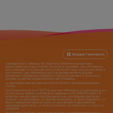
Stopper l’animation
L’adresse email ci-dessous, fait l’objet d’un traitement de données
personnelles ayant pour finalité l’envoi de la
newsletter
. Ces informations
sont collectées sur la base de votre consentement que vous pouvez retirer à
tout moment. Les informations sont conservées pendant la durée
strictement nécessaire au traitement c’est-à-dire pendant 3 (trois) ans à
compter du dernier contact émanant de l’Utilisateur.
Le destinataire des données sont ARTE FRANCE, les prestataires d’Arte
France.
Conformément à la loi n° 78-17 du 6 janvier 1978 relative à l’informatique, aux
fichiers et aux libertés modifiée et au règlement (UE) 2016/679 relatif à la
protection des données à caractère personnel, vous disposez des droits
suivants : un droit d’accès, un droit de rectification, un droit d’opposition, un
droit à l’effacement (droit à l’oubli), un droit de définir des directives
applicables après décès, un droit à la limitation du traitement, un droit à la
portabilité.
Pour exercer vos droits, vous pouvez envoyer un message électronique à :