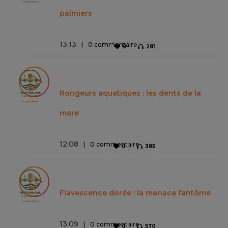
palmiers
13
:
13
0 commentaire
0
281
Rongeurs aquatiques : les dents de la
mare
12
:
08
0 commentaire
0
385
Flavescence dorée : la menace fantôme
13
:
09
0 commentaire
0
570