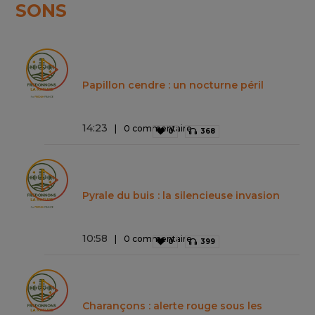
SONS
Papillon cendre : un nocturne péril
14
:
23
0 commentaire
0
368
Pyrale du buis : la silencieuse invasion
10
:
58
0 commentaire
0
399
Charançons : alerte rouge sous les