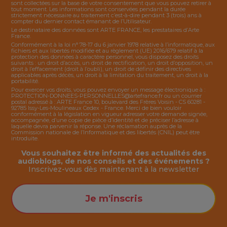
sont collectées sur la base de votre consentement que vous pouvez retirer à
tout moment. Les informations sont conservées pendant la durée
strictement nécessaire au traitement c’est-à-dire pendant 3 (trois) ans à
compter du dernier contact émanant de l’Utilisateur.
Le destinataire des données sont ARTE FRANCE, les prestataires d’Arte
France.
Conformément à la loi n° 78-17 du 6 janvier 1978 relative à l’informatique, aux
fichiers et aux libertés modifiée et au règlement (UE) 2016/679 relatif à la
protection des données à caractère personnel, vous disposez des droits
suivants : un droit d’accès, un droit de rectification, un droit d’opposition, un
droit à l’effacement (droit à l’oubli), un droit de définir des directives
applicables après décès, un droit à la limitation du traitement, un droit à la
portabilité.
Pour exercer vos droits, vous pouvez envoyer un message électronique à :
PROTECTION-DONNEES-PERSONNELLES@artefrance.fr
ou un courrier
postal adressé à : ARTE France 10, boulevard des Frères Voisin - CS 60281 -
92785 Issy-Les-Moulineaux Cedex - France. Merci de bien vouloir
conformément à la législation en vigueur adresser votre demande signée,
accompagnée, d’une copie de pièce d’identité et de préciser l’adresse à
laquelle devra parvenir la réponse. Une réclamation auprès de la
Commission nationale de l’Informatique et des libertés (CNIL) peut être
introduite.
Vous souhaitez être informé des actualités des
audioblogs, de nos conseils et des événements ?
Inscrivez-vous dès maintenant à la
newsletter
Je m'inscris