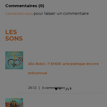
Commentaires (
0
)
pour laisser un commentaire
Connectez-vous
LES
SONS
Allo Bobo : l' EMDR, une pratique encore
méconnue
26
:
12
0 commentaire
0
11