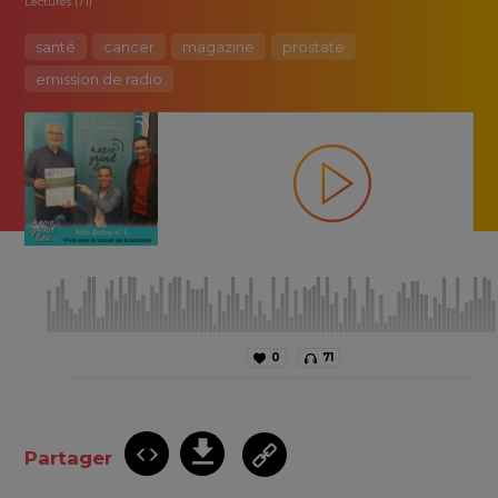
Lectures (71)
santé
cancer
magazine
prostate
emission de radio
0
71
Partager