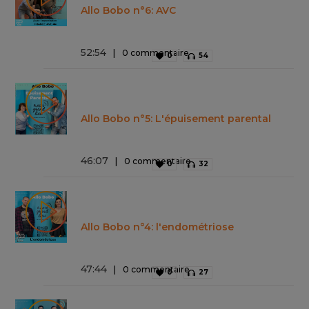
Allo Bobo n°6: AVC
52
:
54
0 commentaire
0
54
Allo Bobo n°5: L'épuisement parental
46
:
07
0 commentaire
0
32
Allo Bobo n°4: l'endométriose
47
:
44
0 commentaire
0
27