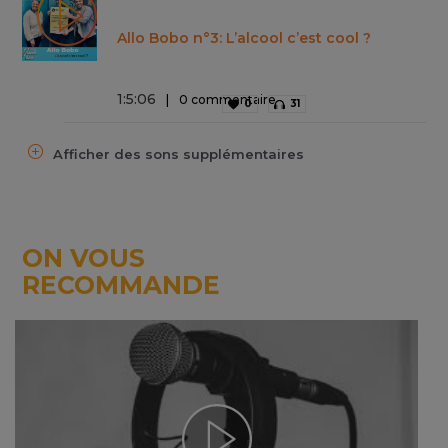
Allo Bobo n°3: L’alcool c’est cool ?
1
:
5
:
06
0 commentaire
0
31
Afficher des sons supplémentaires
ON VOUS
RECOMMANDE