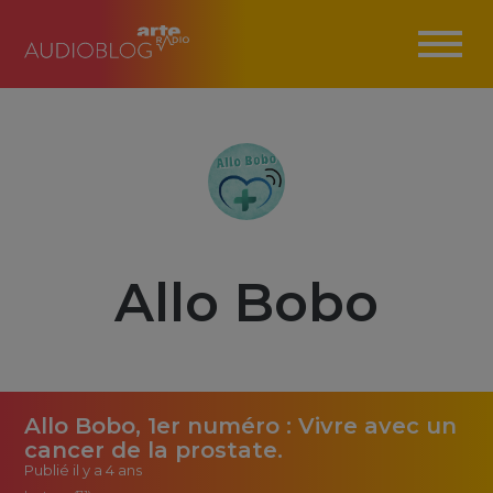
Allo Bobo
Allo Bobo, 1er numéro : Vivre avec un
cancer de la prostate.
Publié
il y a 4 ans