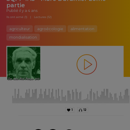
partie
Publié
il y a 4 ans
Ils ont aimé (1)
Lectures (12)
agriculteur
agroécologie
alimentation
mondialisation
1
12