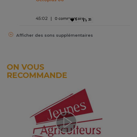
45
:
02
0 commentaire
1
31
Afficher des sons supplémentaires
ON VOUS
RECOMMANDE