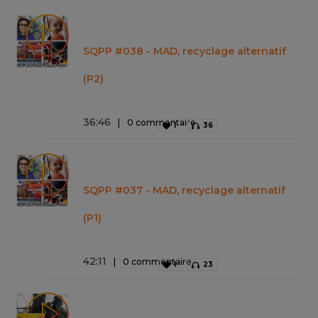
SQPP #038 - MAD, recyclage alternatif
(P2)
36
:
46
0 commentaire
1
36
SQPP #037 - MAD, recyclage alternatif
(P1)
42
:
11
0 commentaire
1
23