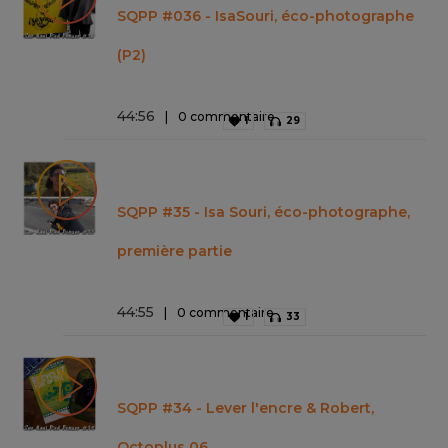
SQPP #036 - IsaSouri, éco-photographe
(P2)
44
:
56
0 commentaire
1
29
SQPP #35 - Isa Souri, éco-photographe,
première partie
44
:
55
0 commentaire
1
33
SQPP #34 - Lever l'encre & Robert,
Octoplus 06