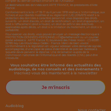
compter du dernier contact émanant de l’Utilisateur.
Le destinataire des données sont ARTE FRANCE, les prestataires d’Arte
France.
Conformément à la loi n° 78-17 du 6 janvier 1978 relative à l’informatique, aux
fichiers et aux libertés modifiée et au règlement (UE) 2016/679 relatif à la
protection des données à caractère personnel, vous disposez des droits
suivants : un droit d’accès, un droit de rectification, un droit d’opposition, un
droit à l’effacement (droit à l’oubli), un droit de définir des directives
applicables après décès, un droit à la limitation du traitement, un droit à la
portabilité.
Pour exercer vos droits, vous pouvez envoyer un message électronique à :
PROTECTION-DONNEES-PERSONNELLES@artefrance.fr
ou un courrier
postal adressé à : ARTE France 10, boulevard des Frères Voisin - CS 60281 -
92785 Issy-Les-Moulineaux Cedex - France. Merci de bien vouloir
conformément à la législation en vigueur adresser votre demande signée,
accompagnée, d’une copie de pièce d’identité et de préciser l’adresse à
laquelle devra parvenir la réponse. Une réclamation auprès de la
Commission nationale de l’Informatique et des libertés (CNIL) peut être
introduite.
Vous souhaitez être informé des actualités des
audioblogs, de nos conseils et des événements ?
Inscrivez-vous dès maintenant à la
newsletter
Je m'inscris
Audioblog
Nous contacter